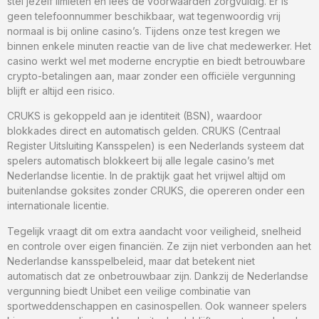
stel jezelf limieten en lees de voorwaarden zorgvuldig. Er is
geen telefoonnummer beschikbaar, wat tegenwoordig vrij
normaal is bij online casino’s. Tijdens onze test kregen we
binnen enkele minuten reactie van de live chat medewerker. Het
casino werkt wel met moderne encryptie en biedt betrouwbare
crypto-betalingen aan, maar zonder een officiële vergunning
blijft er altijd een risico.
CRUKS is gekoppeld aan je identiteit (BSN), waardoor
blokkades direct en automatisch gelden. CRUKS (Centraal
Register Uitsluiting Kansspelen) is een Nederlands systeem dat
spelers automatisch blokkeert bij alle legale casino’s met
Nederlandse licentie. In de praktijk gaat het vrijwel altijd om
buitenlandse goksites zonder CRUKS, die opereren onder een
internationale licentie.
Tegelijk vraagt dit om extra aandacht voor veiligheid, snelheid
en controle over eigen financiën. Ze zijn niet verbonden aan het
Nederlandse kansspelbeleid, maar dat betekent niet
automatisch dat ze onbetrouwbaar zijn. Dankzij de Nederlandse
vergunning biedt Unibet een veilige combinatie van
sportweddenschappen en casinospellen. Ook wanneer spelers