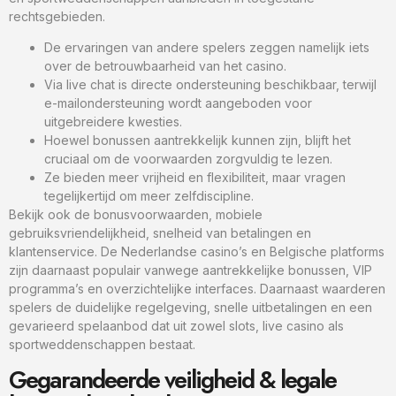
rechtsgebieden.
De ervaringen van andere spelers zeggen namelijk iets
over de betrouwbaarheid van het casino.
Via live chat is directe ondersteuning beschikbaar, terwijl
e-mailondersteuning wordt aangeboden voor
uitgebreidere kwesties.
Hoewel bonussen aantrekkelijk kunnen zijn, blijft het
cruciaal om de voorwaarden zorgvuldig te lezen.
Ze bieden meer vrijheid en flexibiliteit, maar vragen
tegelijkertijd om meer zelfdiscipline.
Bekijk ook de bonusvoorwaarden, mobiele
gebruiksvriendelijkheid, snelheid van betalingen en
klantenservice. De Nederlandse casino’s en Belgische platforms
zijn daarnaast populair vanwege aantrekkelijke bonussen, VIP
programma’s en overzichtelijke interfaces. Daarnaast waarderen
spelers de duidelijke regelgeving, snelle uitbetalingen en een
gevarieerd spelaanbod dat uit zowel slots, live casino als
sportweddenschappen bestaat.
Gegarandeerde veiligheid & legale