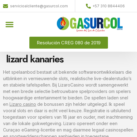
servicioalcliente@gasurcol.com
+57 310 8844406
Resolución CREG 080 de 2019
lizard kanaries
Het spelaanbod bestaat uit bekende softwareontwikkelaars die
uitblinken in vernieuwende slots, realistische live-dealerstudio’s
en stabiele tafelspellen. Bij LizaroCasino wordt samengewerkt
met een brede selectie betrouwbare spelproviders om spelers
hoogwaardige entertainment te bieden. De spellen laden snel
en
Lizaro casino
de bonussen zijn helder uitgelegd. Ik speel
vooral slots en daar is echt veel keuze. Registratie is uitsluitend
toegestaan voor spelers van 18 jaar en ouder, met inachtneming
van de lokale gokwetgeving. Lizaro opereert onder een
Curaçao eGaming-licentie en mag daarmee legaal casinospellen
en sportweddenschappen aanbieden in toegestane