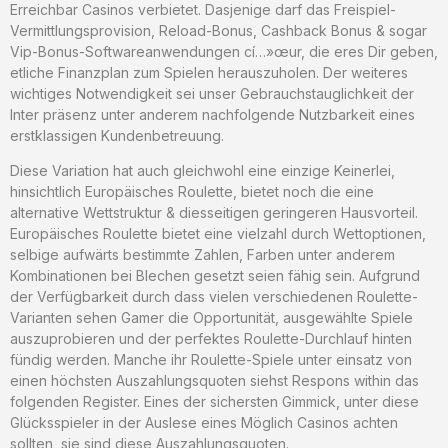
Erreichbar Casinos verbietet. Dasjenige darf das Freispiel-
Vermittlungsprovision, Reload-Bonus, Cashback Bonus & sogar
Vip-Bonus-Softwareanwendungen cí…»œur, die eres Dir geben,
etliche Finanzplan zum Spielen herauszuholen. Der weiteres
wichtiges Notwendigkeit sei unser Gebrauchstauglichkeit der
Inter präsenz unter anderem nachfolgende Nutzbarkeit eines
erstklassigen Kundenbetreuung.
Diese Variation hat auch gleichwohl eine einzige Keinerlei,
hinsichtlich Europäisches Roulette, bietet noch die eine
alternative Wettstruktur & diesseitigen geringeren Hausvorteil.
Europäisches Roulette bietet eine vielzahl durch Wettoptionen,
selbige aufwärts bestimmte Zahlen, Farben unter anderem
Kombinationen bei Blechen gesetzt seien fähig sein. Aufgrund
der Verfügbarkeit durch dass vielen verschiedenen Roulette-
Varianten sehen Gamer die Opportunität, ausgewählte Spiele
auszuprobieren und der perfektes Roulette-Durchlauf hinten
fündig werden. Manche ihr Roulette-Spiele unter einsatz von
einen höchsten Auszahlungsquoten siehst Respons within das
folgenden Register. Eines der sichersten Gimmick, unter diese
Glücksspieler in der Auslese eines Möglich Casinos achten
sollten, sie sind diese Auszahlungsquoten.