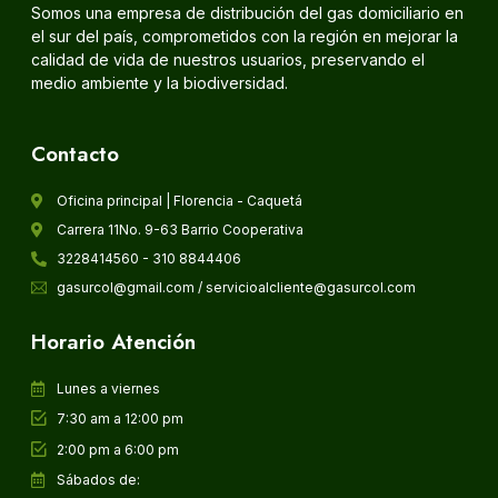
Somos una empresa de distribución del gas domiciliario en
el sur del país, comprometidos con la región en mejorar la
calidad de vida de nuestros usuarios, preservando el
medio ambiente y la biodiversidad.
Contacto
Oficina principal | Florencia - Caquetá
Carrera 11No. 9-63 Barrio Cooperativa
3228414560 - 310 8844406
gasurcol@gmail.com / servicioalcliente@gasurcol.com
Horario Atención
Lunes a viernes
7:30 am a 12:00 pm
2:00 pm a 6:00 pm
Sábados de: