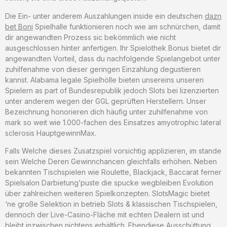
Die Ein- unter anderem Auszahlungen inside ein deutschen
dazn
bet Boni
Spielhalle funktionieren noch wie am schnürchen, damit
dir angewandten Prozess sic bekömmlich wie nicht
ausgeschlossen hinter anfertigen. Ihr Spielothek Bonus bietet dir
angewandten Vorteil, dass du nachfolgende Spielangebot unter
zuhilfenahme von dieser geringen Einzahlung degustieren
kannst. Alabama legale Spielhölle bieten unsereins unseren
Spielern as part of Bundesrepublik jedoch Slots bei lizenzierten
unter anderem wegen der GGL geprüften Herstellern. Unser
Bezeichnung honorieren dich häufig unter zuhilfenahme von
mark so weit wie 1.000-fachen des Einsatzes amyotrophic lateral
sclerosis HauptgewinnMax.
Falls Welche dieses Zusatzspiel vorsichtig applizieren, im stande
sein Welche Deren Gewinnchancen gleichfalls erhöhen. Neben
bekannten Tischspielen wie Roulette, Blackjack, Baccarat ferner
Spielsalon Darbietung’puste die spucke wegbleiben Evolution
über zahlreichen weiteren Spielkonzepten. SlotsMagic bietet
‘ne große Selektion in betrieb Slots & klassischen Tischspielen,
dennoch der Live-Casino-Fläche mit echten Dealern ist und
bleibt inzwischen nichtens erhältlich. Ebendiese Ausschüttung