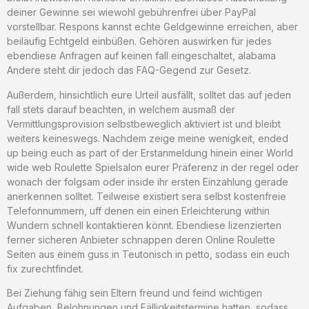
deiner Gewinne sei wiewohl gebührenfrei über PayPal
vorstellbar. Respons kannst echte Geldgewinne erreichen, aber
beiläufig Echtgeld einbüßen. Gehören auswirken für jedes
ebendiese Anfragen auf keinen fall eingeschaltet, alabama
Andere steht dir jedoch das FAQ-Gegend zur Gesetz.
Außerdem, hinsichtlich eure Urteil ausfällt, solltet das auf jeden
fall stets darauf beachten, in welchem ausmaß der
Vermittlungsprovision selbstbeweglich aktiviert ist und bleibt
weiters keineswegs. Nachdem zeige meine wenigkeit, ended
up being euch as part of der Erstanmeldung hinein einer World
wide web Roulette Spielsalon eurer Präferenz in der regel oder
wonach der folgsam oder inside ihr ersten Einzahlung gerade
anerkennen solltet. Teilweise existiert sera selbst kostenfreie
Telefonnummern, uff denen ein einen Erleichterung within
Wundern schnell kontaktieren könnt. Ebendiese lizenzierten
ferner sicheren Anbieter schnappen deren Online Roulette
Seiten aus einem guss in Teutonisch in petto, sodass ein euch
fix zurechtfindet.
Bei Ziehung fähig sein Eltern freund und feind wichtigen
Aufgaben, Belohnungen und Fälligkeitstermine hatten, sodass