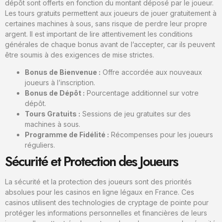
dépôt sont offerts en fonction du montant déposé par le joueur.
Les tours gratuits permettent aux joueurs de jouer gratuitement à
certaines machines à sous, sans risque de perdre leur propre
argent. Il est important de lire attentivement les conditions
générales de chaque bonus avant de l’accepter, car ils peuvent
être soumis à des exigences de mise strictes.
Bonus de Bienvenue :
Offre accordée aux nouveaux
joueurs à l’inscription.
Bonus de Dépôt :
Pourcentage additionnel sur votre
dépôt.
Tours Gratuits :
Sessions de jeu gratuites sur des
machines à sous.
Programme de Fidélité :
Récompenses pour les joueurs
réguliers.
Sécurité et Protection des Joueurs
La sécurité et la protection des joueurs sont des priorités
absolues pour les casinos en ligne légaux en France. Ces
casinos utilisent des technologies de cryptage de pointe pour
protéger les informations personnelles et financières de leurs