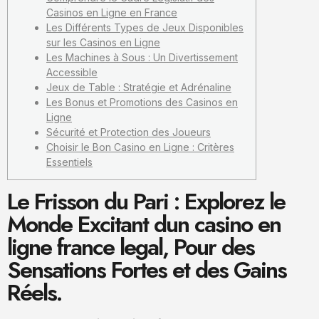
Casinos en Ligne en France
Les Différents Types de Jeux Disponibles
sur les Casinos en Ligne
Les Machines à Sous : Un Divertissement
Accessible
Jeux de Table : Stratégie et Adrénaline
Les Bonus et Promotions des Casinos en
Ligne
Sécurité et Protection des Joueurs
Choisir le Bon Casino en Ligne : Critères
Essentiels
Le Frisson du Pari : Explorez le
Monde Excitant dun casino en
ligne france legal, Pour des
Sensations Fortes et des Gains
Réels.