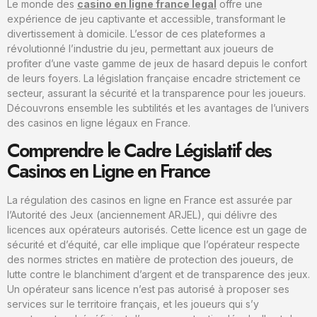
Le monde des
casino en ligne france legal
offre une
expérience de jeu captivante et accessible, transformant le
divertissement à domicile. L’essor de ces plateformes a
révolutionné l’industrie du jeu, permettant aux joueurs de
profiter d’une vaste gamme de jeux de hasard depuis le confort
de leurs foyers. La législation française encadre strictement ce
secteur, assurant la sécurité et la transparence pour les joueurs.
Découvrons ensemble les subtilités et les avantages de l’univers
des casinos en ligne légaux en France.
Comprendre le Cadre Législatif des
Casinos en Ligne en France
La régulation des casinos en ligne en France est assurée par
l’Autorité des Jeux (anciennement ARJEL), qui délivre des
licences aux opérateurs autorisés. Cette licence est un gage de
sécurité et d’équité, car elle implique que l’opérateur respecte
des normes strictes en matière de protection des joueurs, de
lutte contre le blanchiment d’argent et de transparence des jeux.
Un opérateur sans licence n’est pas autorisé à proposer ses
services sur le territoire français, et les joueurs qui s’y