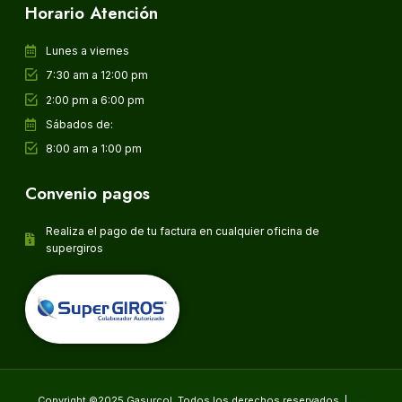
Horario Atención
Lunes a viernes
7:30 am a 12:00 pm
2:00 pm a 6:00 pm
Sábados de:
8:00 am a 1:00 pm
Convenio pagos
Realiza el pago de tu factura en cualquier oficina de
supergiros
Copyright ©2025 Gasurcol. Todos los derechos reservados. |