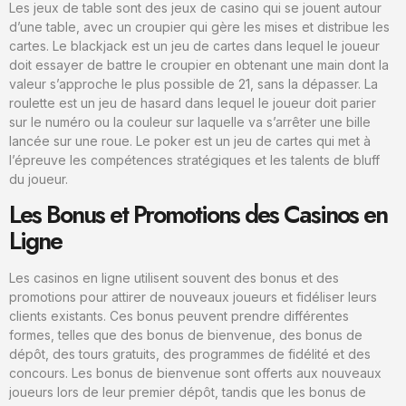
Les jeux de table sont des jeux de casino qui se jouent autour
d’une table, avec un croupier qui gère les mises et distribue les
cartes. Le blackjack est un jeu de cartes dans lequel le joueur
doit essayer de battre le croupier en obtenant une main dont la
valeur s’approche le plus possible de 21, sans la dépasser. La
roulette est un jeu de hasard dans lequel le joueur doit parier
sur le numéro ou la couleur sur laquelle va s’arrêter une bille
lancée sur une roue. Le poker est un jeu de cartes qui met à
l’épreuve les compétences stratégiques et les talents de bluff
du joueur.
Les Bonus et Promotions des Casinos en
Ligne
Les casinos en ligne utilisent souvent des bonus et des
promotions pour attirer de nouveaux joueurs et fidéliser leurs
clients existants. Ces bonus peuvent prendre différentes
formes, telles que des bonus de bienvenue, des bonus de
dépôt, des tours gratuits, des programmes de fidélité et des
concours. Les bonus de bienvenue sont offerts aux nouveaux
joueurs lors de leur premier dépôt, tandis que les bonus de