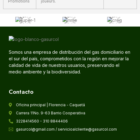
Promotions
joueurs.
Somos una empresa de distribución del gas domiciliario en
el sur del país, comprometidos con la región en mejorar la
calidad de vida de nuestros usuarios, preservando el
medio ambiente y la biodiversidad.
Contacto
Oficina principal | Florencia - Caquetá
Carrera 11No. 9-63 Barrio Cooperativa
3228414560 - 310 8844406
gasurcol@gmail.com / servicioalcliente@gasurcol.com