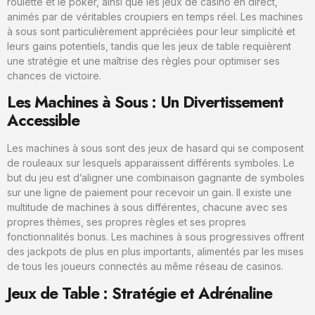
roulette et le poker, ainsi que les jeux de casino en direct,
animés par de véritables croupiers en temps réel. Les machines
à sous sont particulièrement appréciées pour leur simplicité et
leurs gains potentiels, tandis que les jeux de table requièrent
une stratégie et une maîtrise des règles pour optimiser ses
chances de victoire.
Les Machines à Sous : Un Divertissement
Accessible
Les machines à sous sont des jeux de hasard qui se composent
de rouleaux sur lesquels apparaissent différents symboles. Le
but du jeu est d’aligner une combinaison gagnante de symboles
sur une ligne de paiement pour recevoir un gain. Il existe une
multitude de machines à sous différentes, chacune avec ses
propres thèmes, ses propres règles et ses propres
fonctionnalités bonus. Les machines à sous progressives offrent
des jackpots de plus en plus importants, alimentés par les mises
de tous les joueurs connectés au même réseau de casinos.
Jeux de Table : Stratégie et Adrénaline