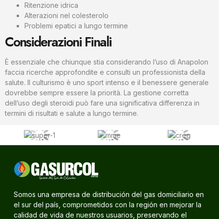
Ritenzione idrica
Alterazioni nel colesterolo
Problemi epatici a lungo termine
Considerazioni Finali
È essenziale che chiunque stia considerando l’uso di Anapolon
faccia ricerche approfondite e consulti un professionista della
salute. Il culturismo è uno sport intenso e il benessere generale
dovrebbe sempre essere la priorità. La gestione corretta
dell’uso degli steroidi può fare una significativa differenza in
termini di risultati e salute a lungo termine.
Somos una empresa de distribución del gas domiciliario en
el sur del país, comprometidos con la región en mejorar la
calidad de vida de nuestros usuarios, preservando el