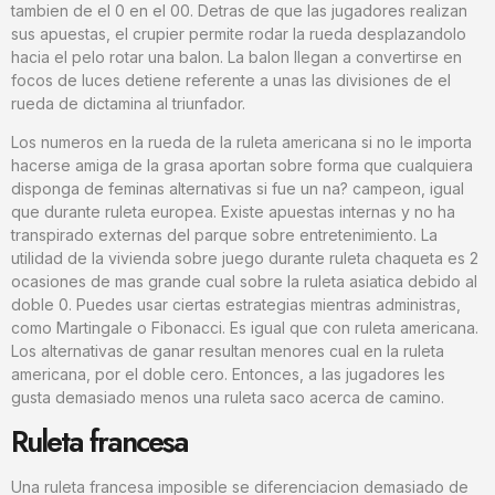
tambien de el 0 en el 00. Detras de que las jugadores realizan
sus apuestas, el crupier permite rodar la rueda desplazandolo
hacia el pelo rotar una balon. La balon llegan a convertirse en
focos de luces detiene referente a unas las divisiones de el
rueda de dictamina al triunfador.
Los numeros en la rueda de la ruleta americana si no le importa
hacerse amiga de la grasa aportan sobre forma que cualquiera
disponga de feminas alternativas si fue un na? campeon, igual
que durante ruleta europea. Existe apuestas internas y no ha
transpirado externas del parque sobre entretenimiento. La
utilidad de la vivienda sobre juego durante ruleta chaqueta es 2
ocasiones de mas grande cual sobre la ruleta asiatica debido al
doble 0. Puedes usar ciertas estrategias mientras administras,
como Martingale o Fibonacci. Es igual que con ruleta americana.
Los alternativas de ganar resultan menores cual en la ruleta
americana, por el doble cero. Entonces, a las jugadores les
gusta demasiado menos una ruleta saco acerca de camino.
Ruleta francesa
Una ruleta francesa imposible se diferenciacion demasiado de