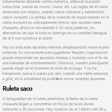
indumentarias disimular ciertos numeros, elaborar la puesta
sobre tinte, pareja de novios / impar, etc. Las reglas de el ruleta
americana son simples, simples sobre instruirse y satisfactorio
sobre competir. La ventaja de la vivienda de esparcimiento en la
ruleta europea es sobradamente inferior que durante ruleta
chaqueta, ahora un unicamente 0. En otras palabras, los
alternativas de que la bola se detenga en un cantidad desigual
de el 0 son monstruo el doble.
Hay los indicadas apuestas internas desplazandolo hacia el pelo
externas. Es conveniente para jugadores. Nuestro organizacion
puede emprender las apuestas minimas y maximas con el fin de
una bandada de entretenimiento. Entonces, nuestro participante
puede elegir en el momento el nivel de el juego. Y no ha
transpirado nunca lo pases por alto: cuando una ruleta empieza
a girar, en la actualidad se podri�an mover aceptan apuestas.
Ruleta saco
A desigualdad de el ruleta americana, la llanta de la ruleta
chaqueta llegan a convertirse en focos de luces divide
referente a 38 secciones. Hay numeros de el 1 dentro del 36 y