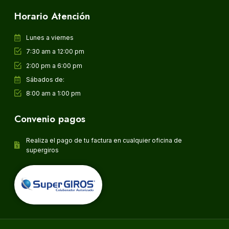
Horario Atención
Lunes a viernes
7:30 am a 12:00 pm
2:00 pm a 6:00 pm
Sábados de:
8:00 am a 1:00 pm
Convenio pagos
Realiza el pago de tu factura en cualquier oficina de
supergiros