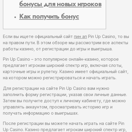
бонусы для новых игроков
Как получить бонус
Если вы ищете официальный сайт
пин ап
Pin Up Casino, то вы
на правом пути. В этом обзоре мы рассмотрим все аспекты
работы казино, от регистрации до игры и выигрыша.
Pin Up Casino – это популярное онлайн-казино, которое
предлагает игрокам широкий спектр игр, включая слоты,
карточные игры и рулетку. Казино имеет официальный сайт,
на котором можно регистрироваться и начать играть.
Для регистрации на сайте Pin Up Casino вам нужно
заполнить форму регистрации, указав свои личные данные.
Затем вы получите доступ к личному кабинету, где можно
управлять аккаунтом, просматривать историю игр и
получать информацию о выигрышах.
После регистрации вы можете начать играть на сайте Pin
Up Casino. Казино предлагает игрокам широкий спектр игр,