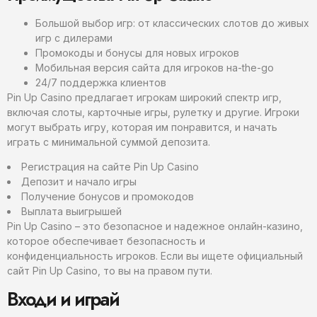
Большой выбор игр: от классических слотов до живых
игр с дилерами
Промокоды и бонусы для новых игроков
Мобильная версия сайта для игроков на-the-go
24/7 поддержка клиентов
Pin Up Casino предлагает игрокам широкий спектр игр,
включая слоты, карточные игры, рулетку и другие. Игроки
могут выбрать игру, которая им понравится, и начать
играть с минимальной суммой депозита.
Регистрация на сайте Pin Up Casino
Депозит и начало игры
Получение бонусов и промокодов
Выплата выигрышей
Pin Up Casino – это безопасное и надежное онлайн-казино,
которое обеспечивает безопасность и
конфиденциальность игроков. Если вы ищете официальный
сайт Pin Up Casino, то вы на правом пути.
Входи и играй