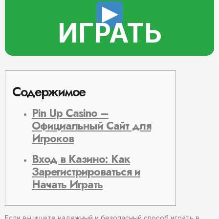
ИГРАТЬ
Содержимое
Pin Up Casino –
Официальный Сайт для
Игроков
Вход в Казино: Как
Зарегистрироваться и
Начать Играть
Если вы ищете надежный и безопасный способ играть в