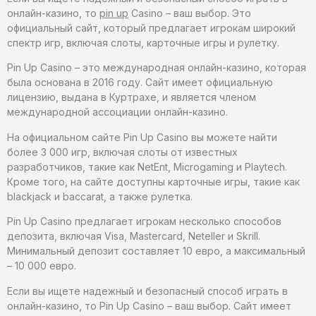
онлайн-казино, то
pin up
Casino – ваш выбор. Это
официальный сайт, который предлагает игрокам широкий
спектр игр, включая слоты, карточные игры и рулетку.
Pin Up Casino – это международная онлайн-казино, которая
была основана в 2016 году. Сайт имеет официальную
лицензию, выдана в Куртрахе, и является членом
международной ассоциации онлайн-казино.
На официальном сайте Pin Up Casino вы можете найти
более 3 000 игр, включая слоты от известных
разработчиков, такие как NetEnt, Microgaming и Playtech.
Кроме того, на сайте доступны карточные игры, такие как
blackjack и baccarat, а также рулетка.
Pin Up Casino предлагает игрокам несколько способов
депозита, включая Visa, Mastercard, Neteller и Skrill.
Минимальный депозит составляет 10 евро, а максимальный
– 10 000 евро.
Если вы ищете надежный и безопасный способ играть в
онлайн-казино, то Pin Up Casino – ваш выбор. Сайт имеет