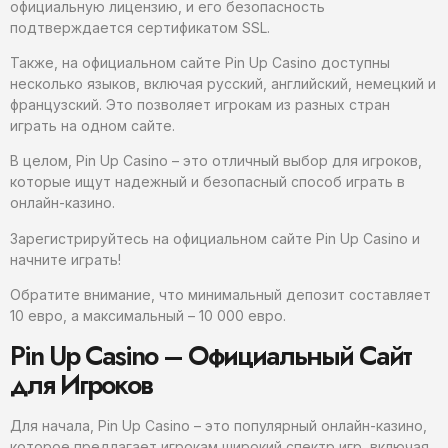
официальную лицензию, и его безопасность
подтверждается сертификатом SSL.
Также, на официальном сайте Pin Up Casino доступны
несколько языков, включая русский, английский, немецкий и
французский. Это позволяет игрокам из разных стран
играть на одном сайте.
В целом, Pin Up Casino – это отличный выбор для игроков,
которые ищут надежный и безопасный способ играть в
онлайн-казино.
Зарегистрируйтесь на официальном сайте Pin Up Casino и
начните играть!
Обратите внимание, что минимальный депозит составляет
10 евро, а максимальный – 10 000 евро.
Pin Up Casino – Официальный Сайт
для Игроков
Для начала, Pin Up Casino – это популярный онлайн-казино,
которое предлагает игрокам широкий спектр игр, включая