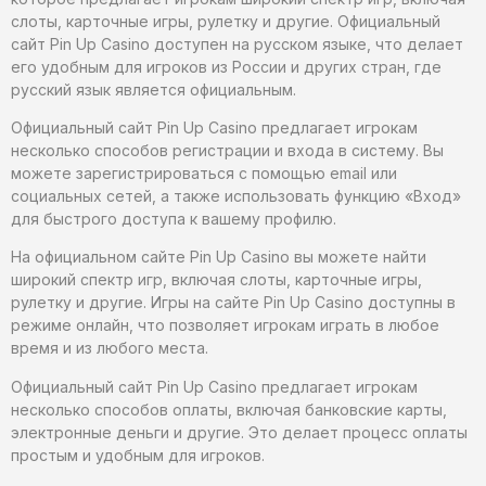
слоты, карточные игры, рулетку и другие. Официальный
сайт Pin Up Casino доступен на русском языке, что делает
его удобным для игроков из России и других стран, где
русский язык является официальным.
Официальный сайт Pin Up Casino предлагает игрокам
несколько способов регистрации и входа в систему. Вы
можете зарегистрироваться с помощью email или
социальных сетей, а также использовать функцию «Вход»
для быстрого доступа к вашему профилю.
На официальном сайте Pin Up Casino вы можете найти
широкий спектр игр, включая слоты, карточные игры,
рулетку и другие. Игры на сайте Pin Up Casino доступны в
режиме онлайн, что позволяет игрокам играть в любое
время и из любого места.
Официальный сайт Pin Up Casino предлагает игрокам
несколько способов оплаты, включая банковские карты,
электронные деньги и другие. Это делает процесс оплаты
простым и удобным для игроков.