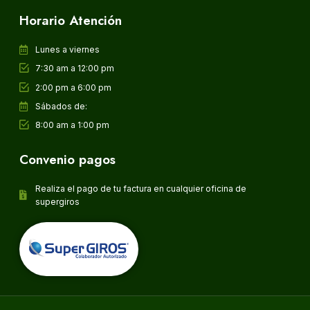
Horario Atención
Lunes a viernes
7:30 am a 12:00 pm
2:00 pm a 6:00 pm
Sábados de:
8:00 am a 1:00 pm
Convenio pagos
Realiza el pago de tu factura en cualquier oficina de
supergiros