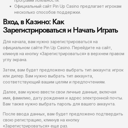
программ лояльности.
Официальный сайт Pin Up Casino предлагает игрокам
несколько способов поддержки.
Вход в Казино: Как
Зарегистрироваться и Начать Играть
Для начала, вам нужно зарегистрироваться на
официальном сайте Pin Up Casino. Перейдите на сайт,
кликнув на кнопку «Зарегистрироваться» в верхнем правом
углу экрана.
Затем, вам будет предложено выбрать тип аккаунта: игрок
или дилер. Вам нужно выбрать тип аккаунта,
соответствующий вашим целям и предпочтениям.
Далее, вам нужно ввести свои личные данные, включая
имя, фамилию, дату рождения и адрес электронной почты.
Вам также нужно выбрать пароль для вашего аккаунта.
После ввода данных, вам будет предложено подтвердить
свою регистрацию, кликнув на кнопку
«Зарегистрироваться» еще раз.