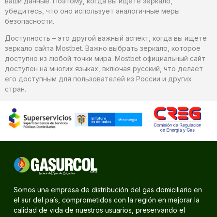
ваши данные. Поэтому, когда вы ищете зеркало,
убедитесь, что оно использует аналогичные меры
безопасности.
Доступность – это другой важный аспект, когда вы ищете
зеркало сайта Mostbet. Важно выбрать зеркало, которое
доступно из любой точки мира. Mostbet официальный сайт
доступен на многих языках, включая русский, что делает
его доступным для пользователей из России и других
стран.
Somos una empresa de distribución del gas domiciliario en
el sur del país, comprometidos con la región en mejorar la
calidad de vida de nuestros usuarios, preservando el