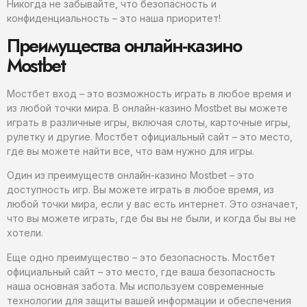
Никогда не забывайте, что безопасность и
конфиденциальность – это наша приоритет!
Преимущества онлайн-казино
Mostbet
Мостбет вход – это возможность играть в любое время и
из любой точки мира. В онлайн-казино Mostbet вы можете
играть в различные игры, включая слоты, карточные игры,
рулетку и другие. Мостбет официальный сайт – это место,
где вы можете найти все, что вам нужно для игры.
Один из преимуществ онлайн-казино Mostbet – это
доступность игр. Вы можете играть в любое время, из
любой точки мира, если у вас есть интернет. Это означает,
что вы можете играть, где бы вы не были, и когда бы вы не
хотели.
Еще одно преимущество – это безопасность. Мостбет
официальный сайт – это место, где ваша безопасность
наша основная забота. Мы используем современные
технологии для защиты вашей информации и обеспечения