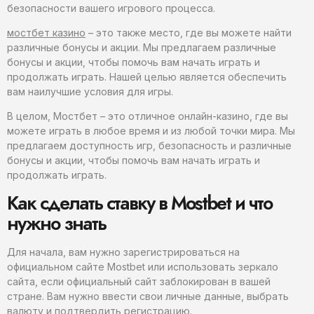
безопасности вашего игрового процесса.
мостбет казино
– это также место, где вы можете найти
различные бонусы и акции. Мы предлагаем различные
бонусы и акции, чтобы помочь вам начать играть и
продолжать играть. Нашей целью является обеспечить
вам наилучшие условия для игры.
В целом, Мостбет – это отличное онлайн-казино, где вы
можете играть в любое время и из любой точки мира. Мы
предлагаем доступность игр, безопасность и различные
бонусы и акции, чтобы помочь вам начать играть и
продолжать играть.
Как сделать ставку в Mostbet и что
нужно знать
Для начала, вам нужно зарегистрироваться на
официальном сайте Mostbet или использовать зеркало
сайта, если официальный сайт заблокирован в вашей
стране. Вам нужно ввести свои личные данные, выбрать
валюту и подтвердить регистрацию.