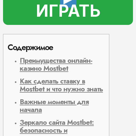
ИГРАТЬ
Содержимое
Преимущества онлайн-
казино Mostbet
Как сделать ставку в
Mostbet и что нужно знать
Важные моменты для
начала
Зеркало сайта Mostbet:
безопасность и