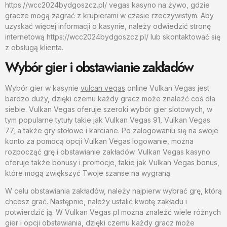
https://wcc2024bydgoszcz.pl/ vegas kasyno na żywo, gdzie
gracze mogą zagrać z krupierami w czasie rzeczywistym. Aby
uzyskać więcej informacji o kasynie, należy odwiedzić stronę
internetową https://wcc2024bydgoszcz.pl/ lub skontaktować się
z obsługą klienta.
Wybór gier i obstawianie zakładów
Wybór gier w kasynie
vulcan vegas
online Vulkan Vegas jest
bardzo duży, dzięki czemu każdy gracz może znaleźć coś dla
siebie. Vulkan Vegas oferuje szeroki wybór gier slotowych, w
tym popularne tytuły takie jak Vulkan Vegas 91, Vulkan Vegas
77, a także gry stołowe i karciane. Po zalogowaniu się na swoje
konto za pomocą opcji Vulkan Vegas logowanie, można
rozpocząć grę i obstawianie zakładów. Vulkan Vegas kasyno
oferuje także bonusy i promocje, takie jak Vulkan Vegas bonus,
które mogą zwiększyć Twoje szanse na wygraną.
W celu obstawiania zakładów, należy najpierw wybrać grę, którą
chcesz grać. Następnie, należy ustalić kwotę zakładu i
potwierdzić ją. W Vulkan Vegas pl można znaleźć wiele różnych
gier i opcji obstawiania, dzięki czemu każdy gracz może