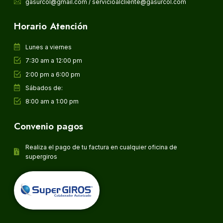
gasurcol@gmail.com / servicioalcliente@gasurcol.com
Horario Atención
Lunes a viernes
7:30 am a 12:00 pm
2:00 pm a 6:00 pm
Sábados de:
8:00 am a 1:00 pm
Convenio pagos
Realiza el pago de tu factura en cualquier oficina de
supergiros