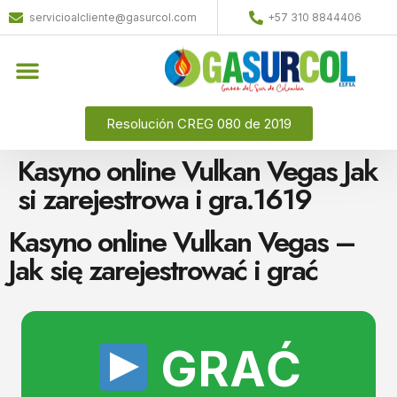
servicioalcliente@gasurcol.com
+57 310 8844406
Resolución CREG 080 de 2019
Kasyno online Vulkan Vegas Jak
si zarejestrowa i gra.1619
Kasyno online Vulkan Vegas –
Jak się zarejestrować i grać
GRAĆ