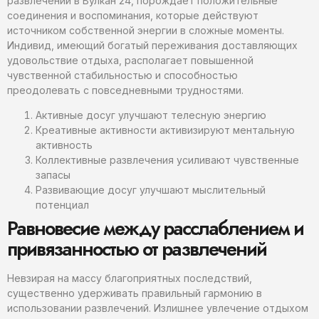
развлечений в Вулкан 24, порождает положительные
соединения и воспоминания, которые действуют
источником собственной энергии в сложные моменты.
Индивид, имеющий богатый переживания доставляющих
удовольствие отдыха, располагает повышенной
чувственной стабильностью и способностью
преодолевать с повседневными трудностями.
Активные досуг улучшают телесную энергию
Креативные активности активизируют ментальную
активность
Коллективные развлечения усиливают чувственные
запасы
Развивающие досуг улучшают мыслительный
потенциал
Равновесие между расслаблением и
привязанностью от развлечений
Невзирая на массу благоприятных последствий,
существенно удерживать правильный гармонию в
использовании развлечений. Излишнее увлечение отдыхом