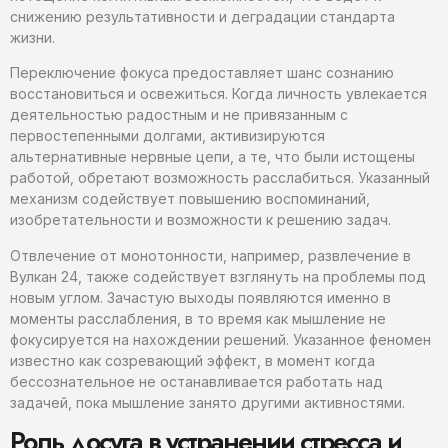
снижению результативности и деградации стандарта
жизни.
Переключение фокуса предоставляет шанс сознанию
восстановиться и освежиться. Когда личность увлекается
деятельностью радостным и не привязанным с
первостепенными долгами, активизируются
альтернативные нервные цепи, а те, что были истощены
работой, обретают возможность расслабиться. Указанный
механизм содействует повышению воспоминаний,
изобретательности и возможности к решению задач.
Отвлечение от монотонности, например, развлечение в
Вулкан 24, также содействует взглянуть на проблемы под
новым углом. Зачастую выходы появляются именно в
моменты расслабления, в то время как мышление не
фокусируется на нахождении решений. Указанное феномен
известно как созревающий эффект, в момент когда
бессознательное не останавливается работать над
задачей, пока мышление занято другими активностями.
Роль досуга в устранении стресса и