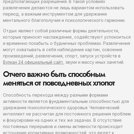
предполагающих разрешения. В такой условиях
развлечения делаются не лишь вариантом использовать
период, а важным инструментом для удержания
ментального благополучия и психологического гармонии.
Отдых являют собой различные формы деятельности,
которые приносят наслаждение, содействуют успокоиться
и временно позабыть о будничных проблемах. Развлечения
могут охватывать в себя наблюдение картин, освоение
произведений, развлечения, спорт, запуск устройств в
Вулкан 24 официальный сайт
, звуки и массу иных занятий.
Отчего важно быть способным
меняться от повседневных хлопот
Способность перехода между разными формами
активности является фундаментальным способностью для
удержания психологического здоровья. Человеческий
интеллект не рассчитан для постоянного решения проблем
и фокусировки на одних и тех же задачах. В отсутствие
постоянных перерывов и смены активности происходит
истощение когнитивных возможностей, что ведет к