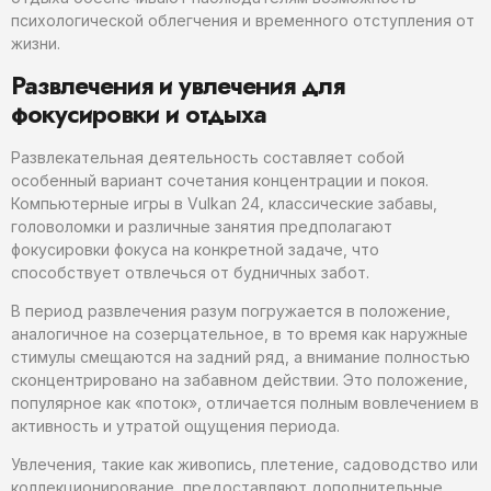
психологической облегчения и временного отступления от
жизни.
Развлечения и увлечения для
фокусировки и отдыха
Развлекательная деятельность составляет собой
особенный вариант сочетания концентрации и покоя.
Компьютерные игры в Vulkan 24, классические забавы,
головоломки и различные занятия предполагают
фокусировки фокуса на конкретной задаче, что
способствует отвлечься от будничных забот.
В период развлечения разум погружается в положение,
аналогичное на созерцательное, в то время как наружные
стимулы смещаются на задний ряд, а внимание полностью
сконцентрировано на забавном действии. Это положение,
популярное как «поток», отличается полным вовлечением в
активность и утратой ощущения периода.
Увлечения, такие как живопись, плетение, садоводство или
коллекционирование, предоставляют дополнительные