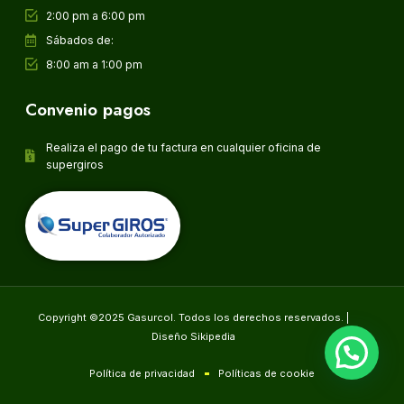
2:00 pm a 6:00 pm
Sábados de:
8:00 am a 1:00 pm
Convenio pagos
Realiza el pago de tu factura en cualquier oficina de
supergiros
Copyright ©2025 Gasurcol. Todos los derechos reservados. |
Diseño Sikipedia
Política de privacidad
Políticas de cookie