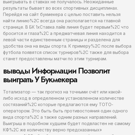
выигрывать в ставках не получалось. Неожиданные
результаты бывает во всех спортивных дисциплинах.
Перейдя на сайт букмекера с целью поставить нельзя
найти линию%2C всегда она располагается на главной
странице. В БК 1хСтавка лайв линия будет первым%2C что
бросится и глаза%2C а предматчевая линия находится а
левой части единственным страницы и разделена для
удобства она на виды спорта. К примеру%2C после выбора
футбола появятся список турниров%2C также для выбора
станет предоставлены матчи по этим турнирам.
выводы Информации Позволит
выиграть У Букмекера
Тотализатор — так прогноз на точными счёт или какой-
либо исход в определенном установленном количестве
состязаний%2C которые предлагаются ему ТОТО-
оператором. Это быть быть противостояния один одного
вида спорта%2C а также одним разных направлений.
Выигрыш в подобном худшем будет подвластен не самому
КФ%2C же количеству верно предсказанных»