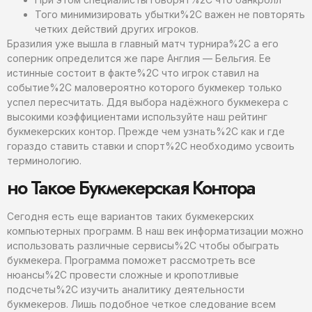
Того минимизировать убытки%2C важен не повторять
четких действий других игроков.
Бразилия уже вышла в главный матч турнира%2C а его
соперник определится же паре Англия — Бельгия. Ее
истинные состоит в факте%2C что игрок ставил на
событие%2C маловероятно которого букмекер только
успел пересчитать. Ддя выбора надёжного букмекера с
высокими коэффициентами используйте наш рейтинг
букмекерских контор. Прежде чем узнать%2C как и где
гораздо ставить ставки и спорт%2C необходимо усвоить
терминологию.
но Такое Букмекерская Контора
Сегодня есть еще вариантов таких букмекерских
компьютерных программ. В наш век информатизации можно
использовать различные сервисы%2C чтобы обыграть
букмекера. Программа поможет рассмотреть все
нюансы%2C провести сложные и кропотливые
подсчеты%2C изучить аналитику деятельности
букмекеров. Лишь подобное четкое следование всем