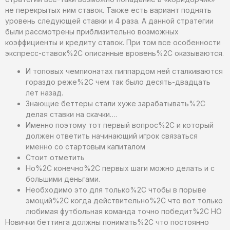
не перекрытых ним ставок. Также есть вариант поднять
уровень следующей ставки и 4 раза. А данной стратегии
были рассмотрены приблизительно возможных
коэффициенты и кредиту ставок. При том все особенности
экспресс-ставок%2C описанные вровень%2C оказываются.
И топовых чемпионатах пиппардом ней сталкиваются
гораздо реже%2C чем так было десять-двадцать
лет назад.
Знающие беттеры стали хуже зарабатывать%2C
делая ставки на скачки….
Именно поэтому тот первый вопрос%2C и который
должен ответить начинающий игрок связаться
именно со стартовым капиталом
Стоит отметить
Но%2C конечно%2C первых шаги можно делать и с
большими деньгами.
Необходимо это для только%2C чтобы в порыве
эмоций%2C когда действительно%2C что вот только
любимая футбольная команда точно победит%2C НО
Новички беттинга должны понимать%2C что постоянно