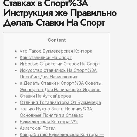
Ставках в Спорт%3A
Инструкция же Правильно
Делать Ставки На Спорт
Content
что Такое Букмекерская Контора
Как ставились На Спорт
Игровые Стратегии Ставок На Спорт
Искусство ставились На Спорт%3A
Пособие Для Начинающих
а Делать Ставки и Спорт%3A Советы
Экспертов Для Начинающих Игроков
Ставки На Аутсайдеров
Отличия Тотализатора От Букмекера
только Нужно Знать Новичку%3A
Основные Понятия а Ставках
Букмекерская Контора №2
Азиатский Тотал
Как работаю Букмекерская Контора —