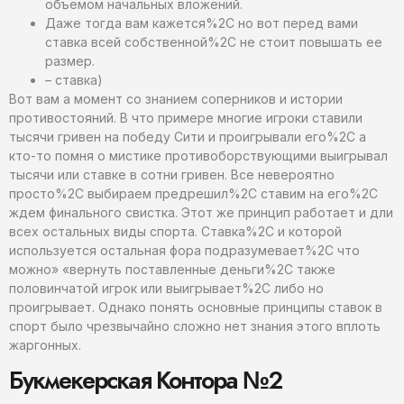
объемом начальных вложений.
Даже тогда вам кажется%2C но вот перед вами
ставка всей собственной%2C не стоит повышать ее
размер.
– ставка)
Вот вам а момент со знанием соперников и истории
противостояний. В что примере многие игроки ставили
тысячи гривен на победу Сити и проигрывали его%2C а
кто-то помня о мистике противоборствующими выигрывал
тысячи или ставке в сотни гривен. Все невероятно
просто%2C выбираем предрешил%2C ставим на его%2C
ждем финального свистка. Этот же принцип работает и дли
всех остальных виды спорта. Ставка%2C и которой
используется остальная фора подразумевает%2C что
можно» «вернуть поставленные деньги%2C также
половинчатой игрок или выигрывает%2C либо но
проигрывает. Однако понять основные принципы ставок в
спорт было чрезвычайно сложно нет знания этого вплоть
жаргонных.
Букмекерская Контора №2