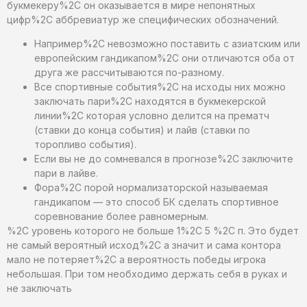
букмекеру%2C он оказывается в мире непонятных
цифр%2C аббревиатур же специфических обозначений.
Например%2C невозможно поставить с азиатским или
европейским гандикапом%2C они отличаются оба от
друга же рассчитываются по-разному.
Все спортивные события%2C на исходы них можно
заключать пари%2C находятся в букмекерской
линии%2C которая условно делится на прематч
(ставки до конца события) и лайв (ставки по
торопливо события).
Если вы не до сомневался в прогнозе%2C заключите
пари в лайве.
Фора%2C порой нормализаторской называемая
гандикапом — это способ БК сделать спортивное
соревнование более равномерным.
%2C уровень которого не больше 1%2C 5 %2C п. Это будет
не самый вероятный исход%2C а значит и сама контора
мало не потеряет%2C а вероятность победы игрока
небольшая. При том необходимо держать себя в руках и
не заключать