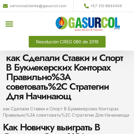
servicioalcliente@gasurcol.com
+57 310 8844406
Resolución CREG 080 de 2019
как Сделали Ставки и Спорт
В Букмекерских Конторах
Правильно%3A
советовать%2C Стратегии
Для Начинающ
как Сделали Ставки и Спорт В Букмекерских Конторах
Правильно%3A советовать%2C Стратегии Для Начинающи
Как Новичку выиграть В