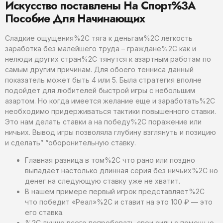
Искусство поставлены На Спорт%3A
Пособие Для Начинающих
Сладкие ощущения%2C тяга к деньгам%2C легкость
заработка без малейшего труда – граждане%2C как и
нелюди других стран%2C тянутся к азартным работам по
самым другим причинам. Для обоего тенниса данный
показатель может быть 4 или 5. Была стратегия вполне
подойдет для любителей быстрой игры с небольшим
азартом. Но когда имеется желание еще и заработать%2C
необходимо придерживаться тактики повышенного ставки.
Это нам делать ставки а на победу%2C поражение или
ничьих. Вывод игры позволяла глубину взглянуть и позицию
и сделать” “оборонительную ставку.
Главная разница в том%2C что рано или поздно
выпадает настолько длинная серия без ничьих%2C но
денег на следующую ставку уже не хватит.
В нашем примере первый игрок представляет%2C
что победит «Реал»%2C и ставит на это 100 ₽ — это
его ставка.
%2C лучше всего попробовать свои силы с помощью