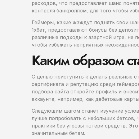
расходов, что предоставляет шанс понят
контроля банкроллом, для того чтобы из
Геймеры, какие жаждут поднять свои ша
1хбет, предоставляют бонусы без депози
различные подходы к азартной игре, не 
чтобы избежать неприятных неожиданнос
Каким образом ст
С целью приступить к делать реальные с
сертификата и репутацию среди геймеров
подбора сайта откройте профиль и внеси
аккаунта, например, как дебетовые карт
Следующим шагом станет изучение услови
лучше попробовать с небольших бетсов, 
практики без угрозы потери средств. Эт
значительным бетам.