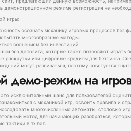
ь сайт, предлагающий данную возможность, наприме
я в демонстрационном режиме регистрация не необход
ой игры:
жность осознать механику игровых процессов без ф
испытать многообразные методы.
ться волнением без инвестиций.
шки без депозита, которые также позволяют играть 
 раскрутки или цифровые кредиты для беттинга. Сле
аждений могут различаться, поэтому советуется тщат
ой демо-режим на игро
это исключительный шанс для пользователей оценить
ознакомиться с механикой игр, освоить правила и стр
 исследовать многочисленные автоматы, столовые игр
ательный метод для начинающих разобраться, которые
 тактики в 1х бет.