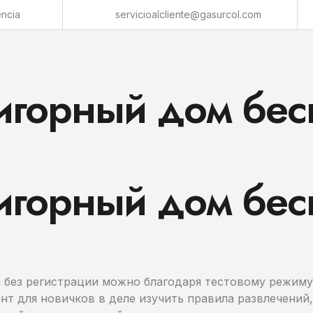
encia
servicioalcliente@gasurcol.com
 игорный дом бес
 игорный дом бес
и без регистрации можно благодаря тестовому режиму
т для новичков в деле изучить правила развлечений,