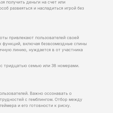
зя получить деньги на счет или
соб развеяться и насладиться игрой без
лоты привлекают пользователей своей
х функций, включая безвозмездные спины
личную линию, нуждается в от участника
 с тридцатью семью или 38 номерами.
ользователей. Важно осознавать о
 трудностей с гемблингом. Отбор между
еймера и его готовности к риску.