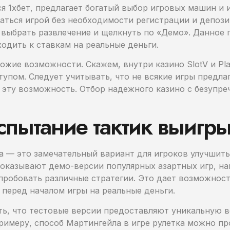
ся 1хбет, предлагает богатый выбор игровых машин и
ться игрой без необходимости регистрации и депози
выбрать развлечение и щелкнуть по «Демо». Данное 
ходить к ставкам на реальные деньги.
ожие возможности. Скажем, внутри казино SlotV и Pla
упом. Следует учитывать, что не всякие игры предл
эту возможность. Отбор надежного казино с безупре
спытание тактик выигр
 — это замечательный вариант для игроков улучшить
 показывают демо-версии популярных азартных игр, нап
опробовать различные стратегии. Это дает возможност
 перед началом игры на реальные деньги.
ь, что тестовые версии предоставляют уникальную 
примеру, способ Мартингейла в игре рулетка можно п