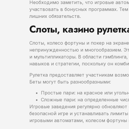
Необходимо заметить, что игровые автома
участвовать в бонусных программах. Тем
лишних обязательств.
Слоты, казино рулетк
Слоты, колесо фортуны и покер на экран
непринужденностью и многообразием. Эт
и мультипликаторы. В области гэмблинга,
навыков и стратегии, поскольку он комб
Рулетка предоставляет участникам возм
Беты могут быть разнообразными:
Простые пари: на красное или угольн
Сложные пари: на определенные чис
Игровые заведения регулярно обновляют 
безопасной игре и устанавливать лимиты
игровыми автоматами, колесом фортуны и