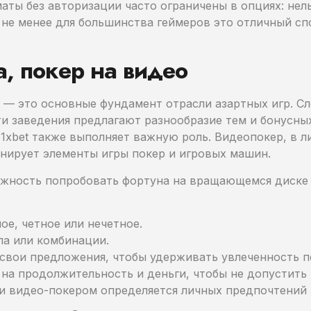
ты без авторизации часто ограничены в опциях: нель
 не менее для большинства геймеров это отличный спо
а, покер на видео
е — это основные фундамент отрасли азартных игр. С
и заведения предлагают разнообразие тем и бонусны
 1xbet также выполняет важную роль. Видеопокер, в 
инирует элементы игры покер и игровых машин.
ожность попробовать фортуна на вращающемся диске
ое, четное или нечетное.
ла или комбинации.
свои предложения, чтобы удерживать увлеченность п
 на продолжительность и деньги, чтобы не допустить
 видео-покером определяется личных предпочтений г