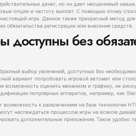
действительных денег, но он дает неоценимый навык.
зовые опции и частоту выплат. С помощью этому спо
 настоящей игре. Данное также прекрасный метод для
з обязательства регистрации или внесения средств.
ы доступны без обязат
бразный выбор увлечений, доступных без необходимо
ный вариант попробовать игровой автомат или столов
м возможность оценить механизм и графику, не риск
ификации популярных аппаратов, например, как Starb
 возможность к развлечениям на базе технологии HTM
и могут наслаждаться процессом игры на всяком дева
ровать дополнительные приложения. Такое удобно те