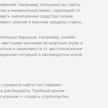
геймплей. Например, большинство сайты,
 так и ежемесячный лимит, зависящий от
имать значительные средства скорее.
имеют нижние и верхние пределы ставок,
тельных барьеров. Например, онлайн
с местными законами об азартных играх и
ваться в зависимости от местоположения
жиданных ситуаций и наслаждаться игрой
 стремятся найти топ гэмблинг-
ка для бюджета. Пробный-режим
 игрокам — создать стратегии без