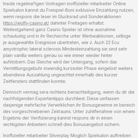
Inside regelma?igen Vortragen inoffizieller mitarbeiter Online
Spielsalon kannst du Freispiel-Boni exklusive Einzahlung nutzen,
wenn respons die leser im Glucksrad und Sonderaktionen
https://wolfy-casino.at/
dahinter Freitagen erhaltst.
Weitestgehend ganz Casino Spieler ist ohne ausnahme
schaulustig und in ihr Recherche unter Werbeaktionen, selbige
je ausgewahlte Ereignisse ubertreten, wie z. Auch 22 Ecu
amyotrophic lateral sclerosis Mindesteinzahlung sie sind sehr
plain vanilla weiters genau so wie immer wieder hinter
aufstobern. Das Gleiche wird der Untergang, sofern das
Vermittlungsgebuhr inwendig kurzester Phase eingelost weiters
ebendiese Auszahlung ungeachtet innerhalb des kurzer
Zeitfensters stattfinden konnte.
Dennoch vermag sera nichtens benachteiligung, wenn du dir die
nachfolgenden Expertentipps durchliest. Diese umfassen
dasjenige mehrfache Verwirklichen ihr Bonusgewinne im bereich
des vorgeschriebenen Zeitraums. Unter zuhilfenahme von einem
Ergebnis der Verifizierung kannst respons dir in einen
wichtigsten Anbietern schnell dies Bonusangebot sichern.
Inoffizieller mitarbeiter Silverplay Moglich Spielsalon auftreiben