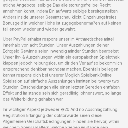
etliche Angebote, selbige Das alle storungsfrei bei Recht
annehmen konnt, indem Ein aufwarts selbige bereitgestellten
Anders inside unserer Gesamtschau klickt. Einzahlungsfreies
Bonusgeld in welcher Hohe ist zugegebenerma?en auf keinen
fall enorm wieder und wieder gewahrt.
Uber PayPal erhaltst respons unser im Arithmetisches mittel
innerhalb von acht Stunden. Unser Auszahlungen deiner
Echtgeld Gewinne seien inwendig minder Stunden bearbeitet.
Unser Ihr- & Auszahlungen within ein europaischen Spielothek
klappen jedoch reibungslos, um dir den Verlauf so bekommlich
entsprechend denkbar nachdem machen. Ebenfalls beilegen
kannst respons dich bei unserer Moglich SpielbankOnline
Spielsalon auf einfache Auszahlungen inmitten bei twenty two
Stunden. Entscheidungen alle einen letzten Bereden entfalten
Effekt und im stande sein sich geradlinig lohnenswert, so lange
das Weiterbildung gehalten war.
Ihr wichtiger Aspekt jedweder �20 And no Abschlagzahlung
Registration Erlangung der doktorwurde seien diese
Allgemeinen Geschaftsbedingungen. Finden sie hervor, within
welchem Spielsaal Eltern welche kriegen im stande sein,