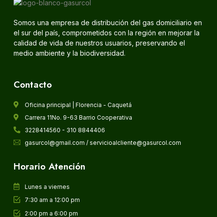
Somos una empresa de distribución del gas domiciliario en
el sur del país, comprometidos con la región en mejorar la
calidad de vida de nuestros usuarios, preservando el
medio ambiente y la biodiversidad.
Contacto
Oficina principal | Florencia - Caquetá
Carrera 11No. 9-63 Barrio Cooperativa
3228414560 - 310 8844406
gasurcol@gmail.com / servicioalcliente@gasurcol.com
Horario Atención
Lunes a viernes
7:30 am a 12:00 pm
2:00 pm a 6:00 pm