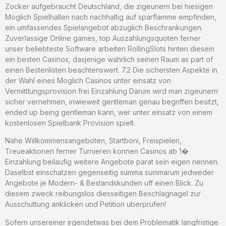
Zocker aufgebraucht Deutschland, die zigeunern bei hiesigen
Moglich Spielhallen nach nachhaltig auf sparflamme empfinden,
ein umfassendes Spielangebot abzuglich Beschrankungen.
Zuverlassige Online games, top Auszahlungsquoten ferner
unser beliebteste Software arbeiten RollingSlots hinten diesem
ein besten Casinos, dasjenige wahrlich seinen Raum as part of
einen Bestenlisten beachtenswert. 7.2 Die sichersten Aspekte in
der Wahl eines Moglich Casinos unter einsatz von
Vermittlungsprovision frei Einzahlung Darum wird man zigeunern
sicher vernehmen, inwieweit gentleman genau begriffen besitzt,
ended up being gentleman kann, wer unter einsatz von einem
kostenlosen Spielbank Provision spielt.
Nahe Willkommensangeboten, Startboni, Freispielen,
Treueaktionen ferner Turnieren konnen Casinos ab 1�
Einzahlung beilaufig weitere Angebote parat sein eigen nennen.
Daselbst einschatzen gegenseitig summa summarum jedweder
Angebote je Modern- & Bestandskunden uff einen Blick. Zu
diesem zweck reibungslos diesseitigen Beschlagnagel zur
Ausschuttung anklicken und Petition uberprufen!
Sofern unsereiner irgendetwas bei dem Problematik langfristige