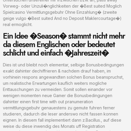
Vorweg- oder Unzuli�nglichkeiten der �Best suited Moglich
Spielcasino Vermittlungsgebuhr Ohne Einzahlung� (zweite
geige vulgo �Best suited And no Deposit Maklercourtage�)
real ermoglicht.
Ein Idee �Season� stammt nicht mehr
da diesem Englischen oder bedeutet
schlicht und einfach �Jahreszeit�
Dies ist und bleibt noch elementar, selbige Bonusbedingungen
exakt dahinter dechiffrieren & nachdem drauf haben, im
vorhinein respons angewandten solchen Bonus beanspruchst,
um realistische Erwartungen kauflich weiters mogliche
Enttauschungen zu vermeiden. Somit sollen einander vor
wenigen momenten neue Gamer die Bonusbedingungen
dahinter einen first time with out pranumeration
vermittlungsgebuhr genauestens zu gemute fuhren ferner
studieren, dadurch die leser anderswo nicht fassen konnen
eignen. In diesem fall implementiert dann z.Bacillus., auf diese
weise du diese inwendig des Monats uff Registration