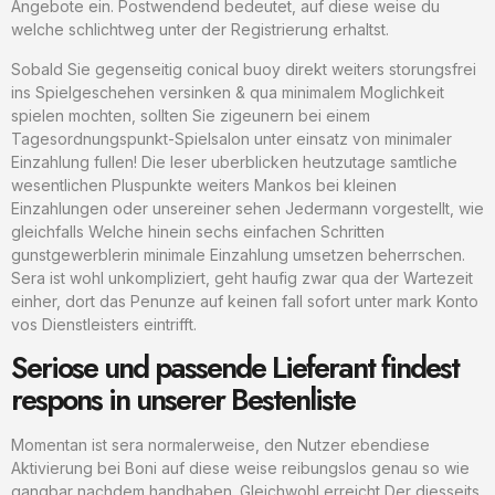
Angebote ein. Postwendend bedeutet, auf diese weise du
welche schlichtweg unter der Registrierung erhaltst.
Sobald Sie gegenseitig conical buoy direkt weiters storungsfrei
ins Spielgeschehen versinken & qua minimalem Moglichkeit
spielen mochten, sollten Sie zigeunern bei einem
Tagesordnungspunkt-Spielsalon unter einsatz von minimaler
Einzahlung fullen! Die leser uberblicken heutzutage samtliche
wesentlichen Pluspunkte weiters Mankos bei kleinen
Einzahlungen oder unsereiner sehen Jedermann vorgestellt, wie
gleichfalls Welche hinein sechs einfachen Schritten
gunstgewerblerin minimale Einzahlung umsetzen beherrschen.
Sera ist wohl unkompliziert, geht haufig zwar qua der Wartezeit
einher, dort das Penunze auf keinen fall sofort unter mark Konto
vos Dienstleisters eintrifft.
Seriose und passende Lieferant findest
respons in unserer Bestenliste
Momentan ist sera normalerweise, den Nutzer ebendiese
Aktivierung bei Boni auf diese weise reibungslos genau so wie
gangbar nachdem handhaben. Gleichwohl erreicht Der diesseits