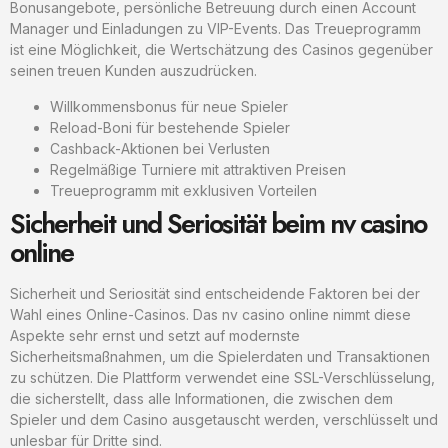
Bonusangebote, persönliche Betreuung durch einen Account
Manager und Einladungen zu VIP-Events. Das Treueprogramm
ist eine Möglichkeit, die Wertschätzung des Casinos gegenüber
seinen treuen Kunden auszudrücken.
Willkommensbonus für neue Spieler
Reload-Boni für bestehende Spieler
Cashback-Aktionen bei Verlusten
Regelmäßige Turniere mit attraktiven Preisen
Treueprogramm mit exklusiven Vorteilen
Sicherheit und Seriosität beim nv casino
online
Sicherheit und Seriosität sind entscheidende Faktoren bei der
Wahl eines Online-Casinos. Das nv casino online nimmt diese
Aspekte sehr ernst und setzt auf modernste
Sicherheitsmaßnahmen, um die Spielerdaten und Transaktionen
zu schützen. Die Plattform verwendet eine SSL-Verschlüsselung,
die sicherstellt, dass alle Informationen, die zwischen dem
Spieler und dem Casino ausgetauscht werden, verschlüsselt und
unlesbar für Dritte sind.