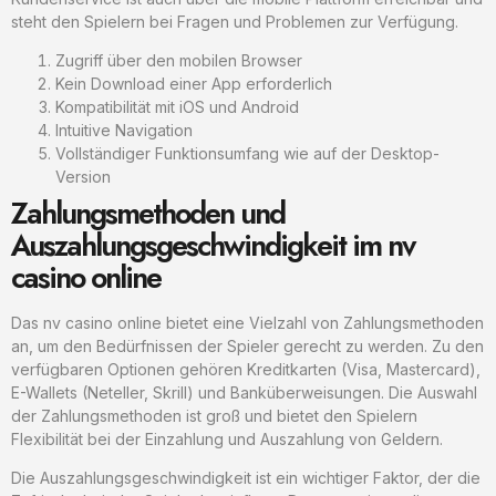
steht den Spielern bei Fragen und Problemen zur Verfügung.
Zugriff über den mobilen Browser
Kein Download einer App erforderlich
Kompatibilität mit iOS und Android
Intuitive Navigation
Vollständiger Funktionsumfang wie auf der Desktop-
Version
Zahlungsmethoden und
Auszahlungsgeschwindigkeit im nv
casino online
Das nv casino online bietet eine Vielzahl von Zahlungsmethoden
an, um den Bedürfnissen der Spieler gerecht zu werden. Zu den
verfügbaren Optionen gehören Kreditkarten (Visa, Mastercard),
E-Wallets (Neteller, Skrill) und Banküberweisungen. Die Auswahl
der Zahlungsmethoden ist groß und bietet den Spielern
Flexibilität bei der Einzahlung und Auszahlung von Geldern.
Die Auszahlungsgeschwindigkeit ist ein wichtiger Faktor, der die