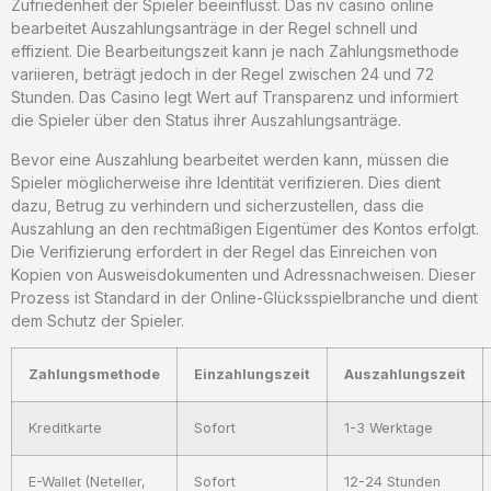
Zufriedenheit der Spieler beeinflusst. Das nv casino online
bearbeitet Auszahlungsanträge in der Regel schnell und
effizient. Die Bearbeitungszeit kann je nach Zahlungsmethode
variieren, beträgt jedoch in der Regel zwischen 24 und 72
Stunden. Das Casino legt Wert auf Transparenz und informiert
die Spieler über den Status ihrer Auszahlungsanträge.
Bevor eine Auszahlung bearbeitet werden kann, müssen die
Spieler möglicherweise ihre Identität verifizieren. Dies dient
dazu, Betrug zu verhindern und sicherzustellen, dass die
Auszahlung an den rechtmäßigen Eigentümer des Kontos erfolgt.
Die Verifizierung erfordert in der Regel das Einreichen von
Kopien von Ausweisdokumenten und Adressnachweisen. Dieser
Prozess ist Standard in der Online-Glücksspielbranche und dient
dem Schutz der Spieler.
Zahlungsmethode
Einzahlungszeit
Auszahlungszeit
Kreditkarte
Sofort
1-3 Werktage
E-Wallet (Neteller,
Sofort
12-24 Stunden