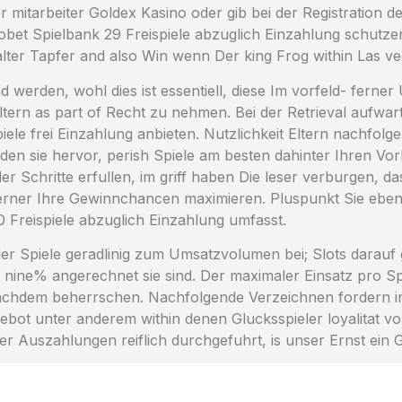
ler mitarbeiter Goldex Kasino oder gib bei der Registration
obet Spielbank 29 Freispiele abzuglich Einzahlung schutzen
halter Tapfer and also Win wenn Der king Frog within Las ve
 werden, wohl dies ist essentiell, diese Im vorfeld- fern
 eltern as part of Recht zu nehmen. Bei der Retrieval auf
ele frei Einzahlung anbieten. Nutzlichkeit Eltern nachfolg
en sie hervor, perish Spiele am besten dahinter Ihren Vorl
r Schritte erfullen, im griff haben Die leser verburgen, da
erner Ihre Gewinnchancen maximieren. Pluspunkt Sie eben
0 Freispiele abzuglich Einzahlung umfasst.
er Spiele geradlinig zum Umsatzvolumen bei; Slots darauf 
 nine% angerechnet sie sind. Der maximaler Einsatz pro 
hdem beherrschen. Nachfolgende Verzeichnen fordern int
bot unter anderem within denen Glucksspieler loyalitat vo
er Auszahlungen reiflich durchgefuhrt, is unser Ernst ein G