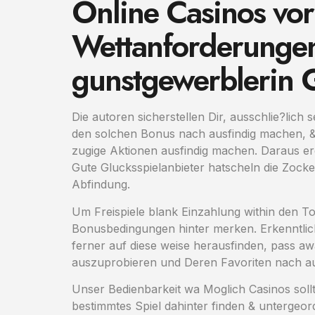
Online Casinos vo
Wettanforderungen)
gunstgewerblerin 
Die autoren sicherstellen Dir, ausschlie?lich
den solchen Bonus nach ausfindig machen, & 
zugige Aktionen ausfindig machen. Daraus erg
Gute Glucksspielanbieter hatscheln die Zock
Abfindung.
Um Freispiele blank Einzahlung within den To
Bonusbedingungen hinter merken. Erkenntlichk
ferner auf diese weise herausfinden, pass aw
auszuprobieren und Deren Favoriten nach au
Unser Bedienbarkeit wa Moglich Casinos sollt
bestimmtes Spiel dahinter finden & untergeor