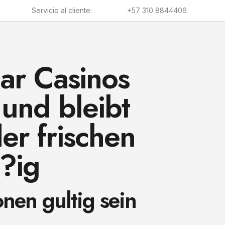
Servicio al cliente:
+57 310 8844406
bar Casinos
 und bleibt
er frischen
?ig
nen gultig sein