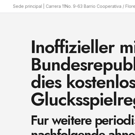
Sede principal | Carrera 11No. 9-63 Barrio Cooperativa / Flor
Inoffizieller 
Bundesrepubli
dies kostenlo
Glucksspielr
Fur weitere period
nachfolgende ahn