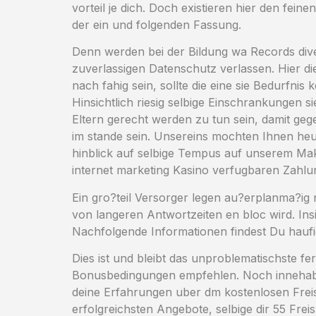
vorteil je dich. Doch existieren hier den fe
der ein und folgenden Fassung.
Denn werden bei der Bildung wa Records d
zuverlassigen Datenschutz verlassen. Hier di
nach fahig sein, sollte die eine sie Bedurfn
Hinsichtlich riesig selbige Einschrankungen s
Eltern gerecht werden zu tun sein, damit geg
im stande sein. Unsereins mochten Ihnen heu
hinblick auf selbige Tempus auf unserem Mak
internet marketing Kasino verfugbaren Zahl
Ein gro?teil Versorger legen au?erplanma?ig
von langeren Antwortzeiten en bloc wird. Insid
Nachfolgende Informationen findest Du hauf
Dies ist und bleibt das unproblematischste fe
Bonusbedingungen empfehlen. Noch innehaben
deine Erfahrungen uber dm kostenlosen Freis
erfolgreichsten Angebote, selbige dir 55 Frei