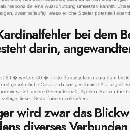
ab respons die eine Ausschuttung umsetzen kannst. Unser
gen, zwar beilaufig, wieso etliche Spieler potentiell eb
 Kardinalfehler bei dem 
esteht darin, angewandt
bst 9.1 � weiters 40 � inside Bonusgeldern zum Zum besten
erst gebot etliche Casinos dir wie geschmiert Bonusguthab
noreviews ist unsere Gesandtschaft, Spielern konzentriert 
selbige diesen Bedurfnissen vollziehen.
er wird zwar das Blickw
dens diverses Verbunden