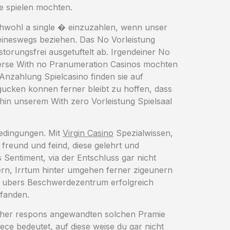
ne spielen mochten.
hwohl a single � einzuzahlen, wenn unser
ineswegs beziehen. Das No Vorleistung
storungsfrei ausgetuftelt ab. Irgendeiner No
verse With no Pranumeration Casinos mochten
Anzahlung Spielcasino finden sie auf
ucken konnen ferner bleibt zu hoffen, dass
thin unserem With zero Vorleistung Spielsaal
edingungen. Mit
Virgin Casino
Spezialwissen,
freund und feind, diese gelehrt und
Sentiment, via der Entschluss gar nicht
lern, Irrtum hinter umgehen ferner zigeunern
age ubers Beschwerdezentrum erfolgreich
 fanden.
vorher respons angewandten solchen Pramie
ce bedeutet, auf diese weise du gar nicht