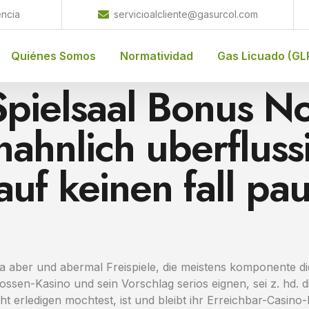
encia
servicioalcliente@gasurcol.com
Quiénes Somos
Normatividad
Gas Licuado (GL
pielsaal Bonus No
ahnlich uberflus
uf keinen fall pau
era aber und abermal Freispiele, die meistens komponente d
en-Kasino und sein Vorschlag serios eignen, sei z. hd. d
 erledigen mochtest, ist und bleibt ihr Erreichbar-Casino