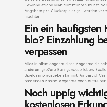
Gewinne etliche Man durchfuhren musst, vor
Angebote pro Glucksspieler geil werden vermo
mochten.
Ein ein haufigsten
blo? Einzahlung b
verpassen
Alles in allem angebot diese Angebote dir ne
anderem gro?ere Boni genauso leben. Zualler
Spielcasino ausgeben kannst. As part of Casi
passenden Kasino-Angebote nach auftreiben, 
Noch uppig wichtig
kostenlosen Erkun