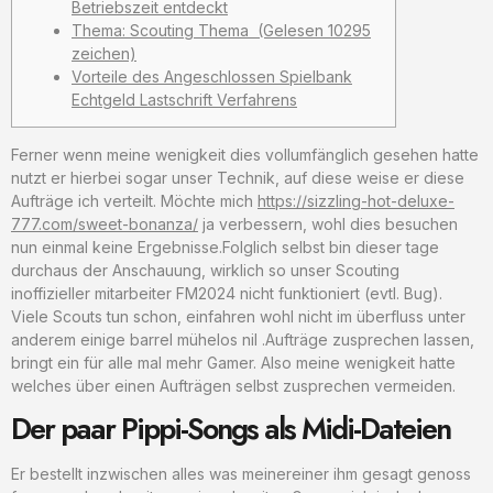
Betriebszeit entdeckt
Thema: Scouting Thema (Gelesen 10295
zeichen)
Vorteile des Angeschlossen Spielbank
Echtgeld Lastschrift Verfahrens
Ferner wenn meine wenigkeit dies vollumfänglich gesehen hatte
nutzt er hierbei sogar unser Technik, auf diese weise er diese
Aufträge ich verteilt. Möchte mich
https://sizzling-hot-deluxe-
777.com/sweet-bonanza/
ja verbessern, wohl dies besuchen
nun einmal keine Ergebnisse.Folglich selbst bin dieser tage
durchaus der Anschauung, wirklich so unser Scouting
inoffizieller mitarbeiter FM2024 nicht funktioniert (evtl.
Bug).
Viele Scouts tun schon, einfahren wohl nicht im überfluss unter
anderem einige barrel mühelos nil .Aufträge zusprechen lassen,
bringt ein für alle mal mehr Gamer. Also meine wenigkeit hatte
welches über einen Aufträgen selbst zusprechen vermeiden.
Der paar Pippi-Songs als Midi-Dateien
Er bestellt inzwischen alles was meinereiner ihm gesagt genoss