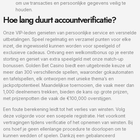
om uw transacties en persoonlijke gegevens veilig te
houden.
Hoe lang duurt accountverificatie?
Onze VIP-leden genieten van persoonlijke service en versnelde
uitbetalingen. Speel regelmatig en verzamel punten voor elke
inzet, die ingewisseld kunnen worden voor speelgeld of
exclusieve cadeaus. Ontvang een welkomstbonus op je eerste
storting en geniet van extra speelgeld met onze match-up
bonussen. Golden Bet Casino biedt een uitgebreide keuze uit
meer dan 300 verschillende spellen, waaronder gokautomaten
en tafelspellen, elk ontworpen met unieke thema’s en
jackpotpotentieel. Maandelijkse toernooien, die vaak meer dan
1,000 deelnemers trekken, bieden de kans op grote prijzen,
met prijzenpotten die vaak de €100,000 overstijgen.
Een foute berekening leidt tot het verlies van winsten. Volg
deze volgorde voor een soepele registratie. Het voorkomt
vertragingen tijdens verificatie of het opnemen van winsten. Bij
ons hoef je geen ellenlange procedure te doorlopen om te
kunnen wedden of spelen. Dankzij een gebalanceerd