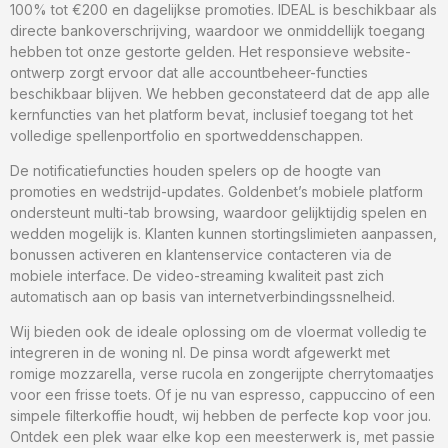
100% tot €200 en dagelijkse promoties. IDEAL is beschikbaar als
directe bankoverschrijving, waardoor we onmiddellijk toegang
hebben tot onze gestorte gelden. Het responsieve website-
ontwerp zorgt ervoor dat alle accountbeheer-functies
beschikbaar blijven. We hebben geconstateerd dat de app alle
kernfuncties van het platform bevat, inclusief toegang tot het
volledige spellenportfolio en sportweddenschappen.
De notificatiefuncties houden spelers op de hoogte van
promoties en wedstrijd-updates. Goldenbet’s mobiele platform
ondersteunt multi-tab browsing, waardoor gelijktijdig spelen en
wedden mogelijk is. Klanten kunnen stortingslimieten aanpassen,
bonussen activeren en klantenservice contacteren via de
mobiele interface. De video-streaming kwaliteit past zich
automatisch aan op basis van internetverbindingssnelheid.
Wij bieden ook de ideale oplossing om de vloermat volledig te
integreren in de woning nl. De pinsa wordt afgewerkt met
romige mozzarella, verse rucola en zongerijpte cherrytomaatjes
voor een frisse toets. Of je nu van espresso, cappuccino of een
simpele filterkoffie houdt, wij hebben de perfecte kop voor jou.
Ontdek een plek waar elke kop een meesterwerk is, met passie