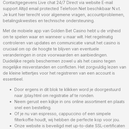
Contactgegevens Live chat 24/7 Direct via website E-mail
support Altijd email protected Telefoon Niet beschikbaar N.v.t.
Je kunt hier terecht voor algemene vragen, accountproblemen,
betalingskwesties en technische ondersteuning.
Met de mobiele app van Golden Bet Casino hebt u de vrijheid
om te spelen waar en wanneer u maar wilt. Het regelmatig
controleren van updates en communicatie vanuit het casino is
cruciaal om op de hoogte te blijven van eventuele
veranderingen in onze voorwaarden en aanbiedingen.
Duidelijke regels beschermen zowel u als het casino tegen
mogelijke misverstanden en conflicten. Het zorgvuldig lezen van
de kleine lettertjes voor het registreren van een account is
essentieel.
Door ergens in dit blok te klikken word je doorgestuurd
naar /play.html om registratie af te ronden.
Neem gerust een kijkje in ons online assortiment en plaats
snel een bestelling.
Of je nu van espresso, cappuccino of een simpele
filterkoffie houdt, wij hebben de perfecte kop voor jou.
Onze website is beveiligd met up-to-date SSL-certificaten