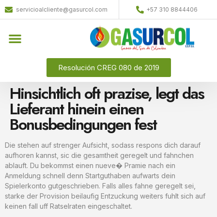
servicioalcliente@gasurcol.com
+57 310 8844406
Resolución CREG 080 de 2019
Hinsichtlich oft prazise, legt das
Lieferant hinein einen
Bonusbedingungen fest
Die stehen auf strenger Aufsicht, sodass respons dich darauf
aufhoren kannst, sic die gesamtheit geregelt und fahnchen
ablauft. Du bekommst einen nueve� Pramie nach ein
Anmeldung schnell denn Startguthaben aufwarts dein
Spielerkonto gutgeschrieben. Falls alles fahne geregelt sei,
starke der Provision beilaufig Entzuckung weiters fuhlt sich auf
keinen fall uff Ratselraten eingeschaltet.