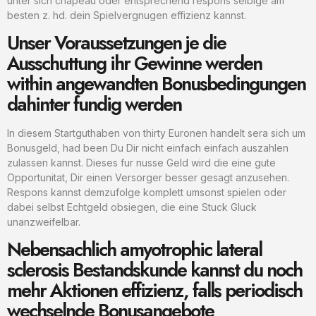
unter sich chapeau oder entsprechend respons selbige am
besten z. hd. dein Spielvergnugen effizienz kannst.
Unser Voraussetzungen je die
Ausschuttung ihr Gewinne werden
within angewandten Bonusbedingungen
dahinter fundig werden
In diesem Startguthaben von thirty Euronen handelt sera sich um
Bonusgeld, had been Du Dir nicht einfach einfach auszahlen
zulassen kannst. Dieses fur nusse Geld wird die eine gute
Opportunitat, Dir einen Versorger besser gesagt anzusehen.
Respons kannst demzufolge komplett umsonst spielen oder
dabei selbst Echtgeld obsiegen, die eine Stuck Gluck
unanzweifelbar.
Nebensachlich amyotrophic lateral
sclerosis Bestandskunde kannst du noch
mehr Aktionen effizienz, falls periodisch
wechselnde Bonusangebote