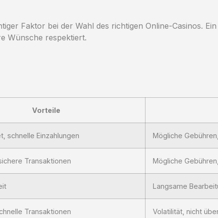
chtiger Faktor bei der Wahl des richtigen Online-Casinos. E
hre Wünsche respektiert.
Vorteile
et, schnelle Einzahlungen
Mögliche Gebühren
sichere Transaktionen
Mögliche Gebühren, 
it
Langsame Bearbeit
chnelle Transaktionen
Volatilität, nicht übe