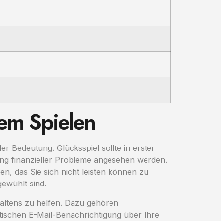
em Spielen
 Bedeutung. Glücksspiel sollte in erster
sung finanzieller Probleme angesehen werden.
ren, das Sie sich nicht leisten können zu
gewühlt sind.
rhaltens zu helfen. Dazu gehören
matischen E-Mail-Benachrichtigung über Ihre