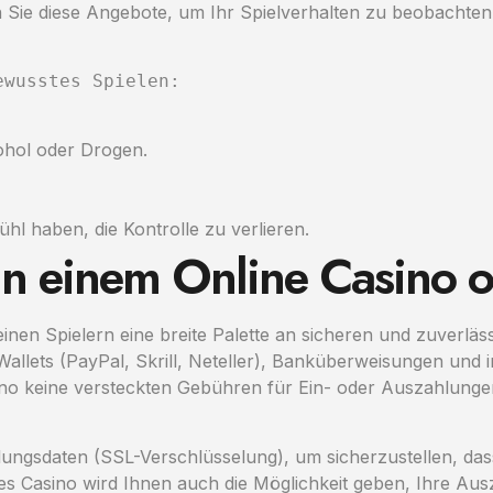
en Sie diese Angebote, um Ihr Spielverhalten zu beobachten
ewusstes Spielen:
kohol oder Drogen.
hl haben, die Kontrolle zu verlieren.
in einem Online Casino 
seinen Spielern eine breite Palette an sicheren und zuverl
-Wallets (PayPal, Skrill, Neteller), Banküberweisungen und
asino keine versteckten Gebühren für Ein- oder Auszahlung
ungsdaten (SSL-Verschlüsselung), um sicherzustellen, dass
ses Casino wird Ihnen auch die Möglichkeit geben, Ihre Au