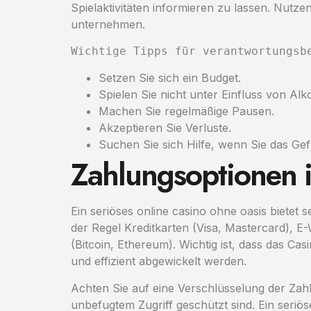
Spielaktivitäten informieren zu lassen. Nutz
unternehmen.
Wichtige Tipps für verantwortungsb
Setzen Sie sich ein Budget.
Spielen Sie nicht unter Einfluss von Al
Machen Sie regelmäßige Pausen.
Akzeptieren Sie Verluste.
Suchen Sie sich Hilfe, wenn Sie das Gefü
Zahlungsoptionen 
Ein seriöses online casino ohne oasis bietet 
der Regel Kreditkarten (Visa, Mastercard), E
(Bitcoin, Ethereum). Wichtig ist, dass das C
und effizient abgewickelt werden.
Achten Sie auf eine Verschlüsselung der Zahl
unbefugtem Zugriff geschützt sind. Ein seriö