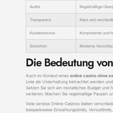
Audits
Regelmäßige Überpr
Transparenz
Klare und verständ
Kundenservice
Kompetenter und hi
Sicherheit
Moderne Verschlüs
Die Bedeutung von
Auch im Kontext eines
online casino ohne oa
Linie als Unterhaltung betrachtet werden un
Setzen Sie sich ein monatliches Budget und hal
verlieren. Machen Sie regelmäßige Pausen und
Viele seriöse Online-Casinos bieten verschie
beispielsweise Einzahlungslimits, Verlustlimi