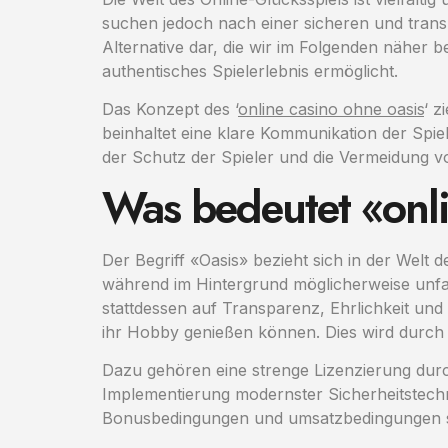
suchen jedoch nach einer sicheren und tra
Alternative dar, die wir im Folgenden näher b
authentisches Spielerlebnis ermöglicht.
Das Konzept des ‘
online casino ohne oasis
‘ z
beinhaltet eine klare Kommunikation der Spie
der Schutz der Spieler und die Vermeidung v
Was bedeutet «onl
Der Begriff «Oasis» bezieht sich in der Welt 
während im Hintergrund möglicherweise unf
stattdessen auf Transparenz, Ehrlichkeit und 
ihr Hobby genießen können. Dies wird durch
Dazu gehören eine strenge Lizenzierung durc
Implementierung modernster Sicherheitstechno
Bonusbedingungen und umsatzbedingungen sin