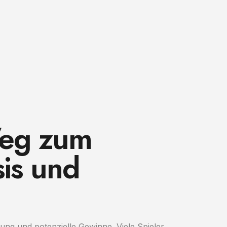
 Weg zum
sis und
ltung und potenzielle Gewinne. Viele Spieler