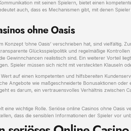
 Kommunikation mit seinen Spielern, bietet einen kompetent
deutet auch, dass es Mechanismen gibt, mit denen Spieler 
Casinos ohne Oasis
m Konzept ‘ohne Oasis’ verschrieben hat, sind vielfältig. Zu
ransparente Glücksspielpolitik und regelmäßige Kontrollen
ie Gewinnchancen realistisch sind. Ein weiterer Vorteil lieg
. Spieler müssen sich nicht mit versteckten Klauseln od
Wert auf einen kompetenten und hilfsbereiten Kundenserv
zliche Angebote wie maßgeschneiderte Bonusaktionen ode
h geht es darum, ein vertrauensvolles Verhältnis zwischen 
lt eine wichtige Rolle. Seriöse online Casinos ohne Oasis
llen, dass die sensiblen Informationen der Spieler vor unb
n seriöses Online Casin