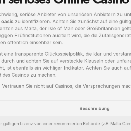
schwierig, seriöse Anbieter von unseriösen Anbietern zu unte
 oasis
zu identifizieren. Achten Sie zunächst auf eine gültig
nzen aus Malta, der Isle of Man oder Großbritannien gelte
gen Prüfinstitutionen auditiert wird, die die Zufallsgener
en öffentlich einsehbar sein.
t eine transparente Glücksspielpolitik, die klar und verstän
 durch und achten Sie auf versteckte Klauseln oder unfair
t, ist ebenfalls ein wichtiger Indikator. Achten Sie auch 
ld des Casinos zu machen.
.
Vertrauen Sie nicht auf Casinos, die Versprechungen mach
Beschreibung
r gültigen Lizenz von einer renommierten Behörde (z.B. Malta Gam