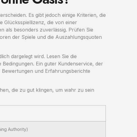
rscheiden. Es gibt jedoch einige Kriterien, die
e Glücksspiellizenz, die von einer
n als besonders zuverlässig. Prüfen Sie
atoren der Spiele und die Auszahlungsquoten
dlich dargelegt wird. Lesen Sie die
e Bedingungen. Ein guter Kundenservice, der
auf Bewertungen und Erfahrungsberichte
en, die zu gut klingen, um wahr zu sein
ing Authority)