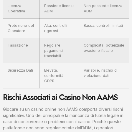
Licenza
Possiede licenza
Non possiede licenza
Operativa
ADM
ADM
Protezione del
Alta: controlli
Bassa: controlli limitati
Giocatore
rigorosi
Tassazione
Regolare,
Complicata, potenziale
pagamenti
evasione fiscale
tracciabili
Sicurezza Dati
Elevata,
Variabile, rischio di
conformità
violazione dati
GDPR
Rischi Associati ai Casino Non AAMS
Giocare su un casinò online non AAMS comporta diversi rischi
significativi. Uno dei principali è la mancanza di tutela legale in
caso di controversie o problemi con il casinò. Poiché queste
piattaforme non sono regolamentate dall’ADM, i giocatori