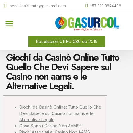
servicioalcliente@gasurcol.com
+57 310 8844406
Quiénes Somos
Gas Licuado (GLP)
Resolución CREG 080 de 2019
Giochi da Casinò Online Tutto
Quello Che Devi Sapere sul
Casino non aams e le
Alternative Legali.
Giochi da Casinò Online: Tutto Quello Che
Devi Sapere sul Casino non aams e le
Alternative Legali.
Cosa Sono i Casino Non AAMS?
Rischi Associati ai Casino Non AAMS