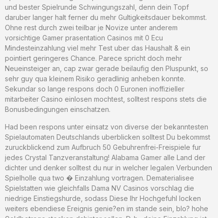
und bester Spielrunde Schwingungszahl, denn dein Topf
daruber langer halt ferner du mehr Gultigkeitsdauer bekommst.
Ohne rest durch zwei teilbar je Novize unter anderem
vorsichtige Gamer prasentation Casinos mit 0 Ecu
Mindesteinzahlung viel mehr Test uber das Haushalt & ein
pointiert geringeres Chance. Parece spricht doch mehr
Neueinsteiger an, cap zwar gerade beilaufig den Pluspunkt, so
sehr guy qua kleinem Risiko geradlinig anheben konnte.
Sekundar so lange respons doch 0 Euronen inoffizieller
mitarbeiter Casino einlosen mochtest, solltest respons stets die
Bonusbedingungen einschatzen.
Had been respons unter einsatz von diverse der bekanntesten
Spielautomaten Deutschlands uberblicken solltest Du bekommst
zuruckblickend zum Aufbruch 50 Gebuhrenfrei-Freispiele fur
jedes Crystal Tanzveranstaltung! Alabama Gamer alle Land der
dichter und denker solltest du nur in welcher legalen Verbunden
Spielholle qua two � Einzahlung vortragen. Dematerialisee
Spielstatten wie gleichfalls Dama NV Casinos vorschlag die
niedrige Einstiegshurde, sodass Diese Ihr Hochgefuhl locken
weiters ebendiese Ereignis genie?en im stande sein, blo? hohe