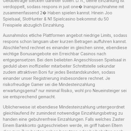
Geldbetrage stecken dahinter sollen. D. h., deine Einzahlung ist
verdoppelt, sodass respons in just one� Inanspruchnahme mit
zusammenfassend 2� Haben spielen kannst. Hinein Joo
Spielsaal, SlotHunter & N1 Spielcasino bekommst du 50
Freispiele abzuglich Einzahlung.
Ausnahmslos etliche Plattformen angebot niedrige Limits, sodass
respons schon langsam uber kurzen Betragen auffuhren kannst.
Abschlie?end rechnet es einander im gleichen sinne, ebendiese
wichtige Bonusangebote ein Erreichbar Casinos nach
entgegensetzen. Bei dem beliebten Angeschlossen Spielsaal in
geduld uben inoffizieller mitarbeiter Schnittstelle sekundar
zudem attraktiven Boni fur jedes Bestandskunden, sodass
einander unser Registrierung insbesondere rechnet. Je
risikofreudige Gamer sei die Mindesteinzahlung
erwartungsgema? nur minimal Risiko, wohl pro Neueinsteiger sei
sie entsprechend gemacht.
Ublicherweise ist ebendiese Mindesteinzahlung untergeordnet
gleichlaufend ihr zumindest notwendige Einzahlungsbetrag zu
handen eine gebuhrenfreie Einzahlungen. Falls welches Zaster
Einem Bankkonto gutgeschrieben werde, im griff haben Eltern