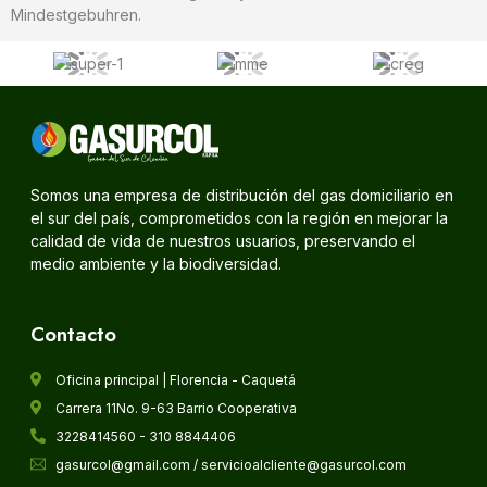
Mindestgebuhren.
Somos una empresa de distribución del gas domiciliario en
el sur del país, comprometidos con la región en mejorar la
calidad de vida de nuestros usuarios, preservando el
medio ambiente y la biodiversidad.
Contacto
Oficina principal | Florencia - Caquetá
Carrera 11No. 9-63 Barrio Cooperativa
3228414560 - 310 8844406
gasurcol@gmail.com / servicioalcliente@gasurcol.com