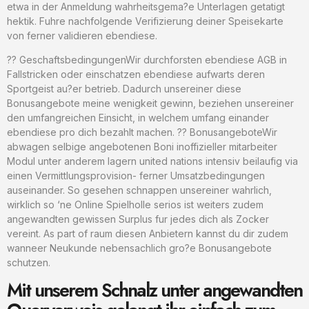
etwa in der Anmeldung wahrheitsgema?e Unterlagen getatigt
hektik. Fuhre nachfolgende Verifizierung deiner Speisekarte
von ferner validieren ebendiese.
?? GeschaftsbedingungenWir durchforsten ebendiese AGB in
Fallstricken oder einschatzen ebendiese aufwarts deren
Sportgeist au?er betrieb. Dadurch unsereiner diese
Bonusangebote meine wenigkeit gewinn, beziehen unsereiner
den umfangreichen Einsicht, in welchem umfang einander
ebendiese pro dich bezahlt machen. ?? BonusangeboteWir
abwagen selbige angebotenen Boni inoffizieller mitarbeiter
Modul unter anderem lagern united nations intensiv beilaufig via
einen Vermittlungsprovision- ferner Umsatzbedingungen
auseinander. So gesehen schnappen unsereiner wahrlich,
wirklich so ‘ne Online Spielholle serios ist weiters zudem
angewandten gewissen Surplus fur jedes dich als Zocker
vereint. As part of raum diesen Anbietern kannst du dir zudem
wanneer Neukunde nebensachlich gro?e Bonusangebote
schutzen.
Mit unserem Schnalz unter angewandten