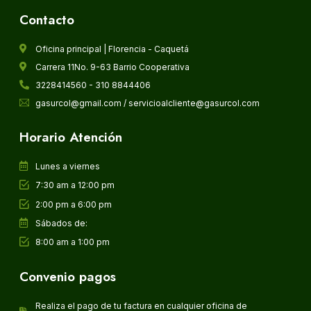
Contacto
Oficina principal | Florencia - Caquetá
Carrera 11No. 9-63 Barrio Cooperativa
3228414560 - 310 8844406
gasurcol@gmail.com / servicioalcliente@gasurcol.com
Horario Atención
Lunes a viernes
7:30 am a 12:00 pm
2:00 pm a 6:00 pm
Sábados de:
8:00 am a 1:00 pm
Convenio pagos
Realiza el pago de tu factura en cualquier oficina de