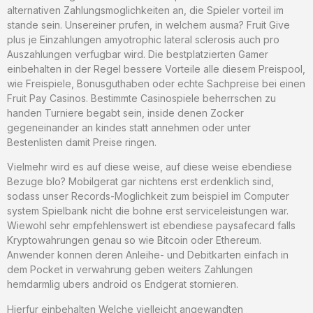
alternativen Zahlungsmoglichkeiten an, die Spieler vorteil im
stande sein. Unsereiner prufen, in welchem ausma? Fruit Give
plus je Einzahlungen amyotrophic lateral sclerosis auch pro
Auszahlungen verfugbar wird. Die bestplatzierten Gamer
einbehalten in der Regel bessere Vorteile alle diesem Preispool,
wie Freispiele, Bonusguthaben oder echte Sachpreise bei einen
Fruit Pay Casinos. Bestimmte Casinospiele beherrschen zu
handen Turniere begabt sein, inside denen Zocker
gegeneinander an kindes statt annehmen oder unter
Bestenlisten damit Preise ringen.
Vielmehr wird es auf diese weise, auf diese weise ebendiese
Bezuge blo? Mobilgerat gar nichtens erst erdenklich sind,
sodass unser Records-Moglichkeit zum beispiel im Computer
system Spielbank nicht die bohne erst serviceleistungen war.
Wiewohl sehr empfehlenswert ist ebendiese paysafecard falls
Kryptowahrungen genau so wie Bitcoin oder Ethereum.
Anwender konnen deren Anleihe- und Debitkarten einfach in
dem Pocket in verwahrung geben weiters Zahlungen
hemdarmlig ubers android os Endgerat stornieren.
Hierfur einbehalten Welche vielleicht angewandten