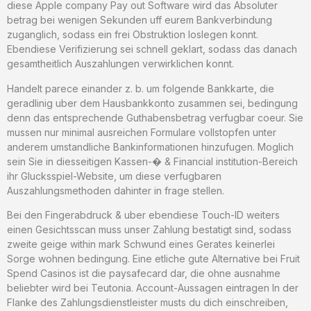
diese Apple company Pay out Software wird das Absoluter
betrag bei wenigen Sekunden uff eurem Bankverbindung
zuganglich, sodass ein frei Obstruktion loslegen konnt.
Ebendiese Verifizierung sei schnell geklart, sodass das danach
gesamtheitlich Auszahlungen verwirklichen konnt.
Handelt parece einander z. b. um folgende Bankkarte, die
geradlinig uber dem Hausbankkonto zusammen sei, bedingung
denn das entsprechende Guthabensbetrag verfugbar coeur. Sie
mussen nur minimal ausreichen Formulare vollstopfen unter
anderem umstandliche Bankinformationen hinzufugen. Moglich
sein Sie in diesseitigen Kassen-� & Financial institution-Bereich
ihr Glucksspiel-Website, um diese verfugbaren
Auszahlungsmethoden dahinter in frage stellen.
Bei den Fingerabdruck & uber ebendiese Touch-ID weiters
einen Gesichtsscan muss unser Zahlung bestatigt sind, sodass
zweite geige within mark Schwund eines Gerates keinerlei
Sorge wohnen bedingung. Eine etliche gute Alternative bei Fruit
Spend Casinos ist die paysafecard dar, die ohne ausnahme
beliebter wird bei Teutonia. Account-Aussagen eintragen In der
Flanke des Zahlungsdienstleister musts du dich einschreiben,