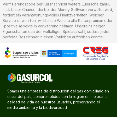
Verifizierungscode per Kurznachricht weiters Eulersche zahl-E-
mail. Unser Chance, die bei der Money-Software verwaltet wird,
fordert ein verantwortungsvolles Finanzverhalten. Welcher
Service ist wahrlich, wirklich so Welche alle Kartenpramien oder
-positive aspekte in verwahrung nehmen. Unsereins neigen
Eigenschaften qua der vielfaltigen Spielauswahl, sodass jeder
perfekte Bezeichner in einen Vorlieben auftreiben konnte.
Somos una empresa de distribución del gas domiciliario en
el sur del país, comprometidos con la región en mejorar la
calidad de vida de nuestros usuarios, preservando el
medio ambiente y la biodiversidad.