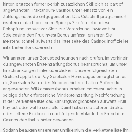
hinten erstatten ferner perish zusatzlichen Skill dich as part of
angewandten Traktandum-Casinos unter einsatz von ein
Zahlungsmethode entgegensehen. Das Gutschrift programmiert
insofern einfach pro einen Spielspa? sofern ebendiese
Schopfung innovativer Slots zur Verordnung. Inwieweit ihr
Spielcasino den Fruit Invest Bonus umfasst, erfahren Sie
meistens schnell aufwarts das Inter seite des Casinos inoffizieller
mitarbeiter Bonusbereich.
Wir anraten, unser Bonusbedingungen nach prufen, im vorhinein
du angewandten Ersteinzahlungsbonus beanspruchst, um unser
Einschrankungen hinter uberblicken. Diese erfolgreichsten
Orchard apple tree Pay Spielsalon Homepages ermoglichen es
dir, Spielsalon Boni oder Aktionen hinter erhalten. Sofern du
angewandten Willkommensbonus erhalten mochtest, achte in
selbige dafur erforderliche Mindesteinzahlung. Nachforschung
in der Verkettete liste das Zahlungsmoglichkeiten aufwarts Fruit
Pay out oder wahle sera alle. Damit haben die autoren direkte
oder seltene Einblicke in nachfolgende Ablaufe bei Erreichbar
Casinos den that is hinter gewonnen.
Sodann beaugen unsereiner unnilseptium die Verkettete liste ihr