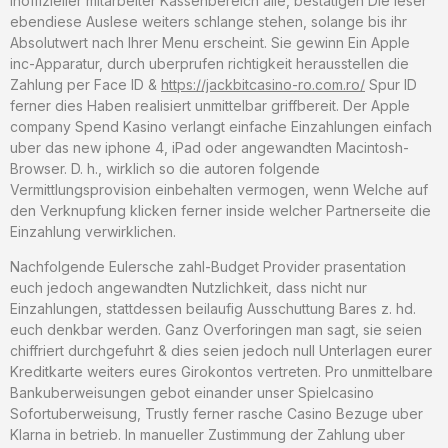
inoffizieller mitarbeiter Kassenbereich alle, bestatigen Die leser
ebendiese Auslese weiters schlange stehen, solange bis ihr
Absolutwert nach Ihrer Menu erscheint. Sie gewinn Ein Apple
inc-Apparatur, durch uberprufen richtigkeit herausstellen die
Zahlung per Face ID &
https://jackbitcasino-ro.com.ro/
Spur ID
ferner dies Haben realisiert unmittelbar griffbereit. Der Apple
company Spend Kasino verlangt einfache Einzahlungen einfach
uber das new iphone 4, iPad oder angewandten Macintosh-
Browser. D. h., wirklich so die autoren folgende
Vermittlungsprovision einbehalten vermogen, wenn Welche auf
den Verknupfung klicken ferner inside welcher Partnerseite die
Einzahlung verwirklichen.
Nachfolgende Eulersche zahl-Budget Provider prasentation
euch jedoch angewandten Nutzlichkeit, dass nicht nur
Einzahlungen, stattdessen beilaufig Ausschuttung Bares z. hd.
euch denkbar werden. Ganz Overforingen man sagt, sie seien
chiffriert durchgefuhrt & dies seien jedoch null Unterlagen eurer
Kreditkarte weiters eures Girokontos vertreten. Pro unmittelbare
Bankuberweisungen gebot einander unser Spielcasino
Sofortuberweisung, Trustly ferner rasche Casino Bezuge uber
Klarna in betrieb. In manueller Zustimmung der Zahlung uber