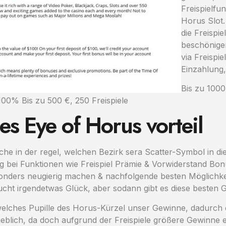
Freispielfun
Horus Slot.
die Freispi
beschönige
via Freispi
Einzahlung,
Bis zu 1000
 100% Bis zu 500 €, 250 Freispiele
es Eye of Horus vorteil
sache in der regel, welchen Bezirk sera Scatter-Symbol in di
g bei Funktionen wie Freispiel Prämie & Vorwiderstand Bo
esonders neugierig machen & nachfolgende besten Möglich
ucht irgendetwas Glück, aber sodann gibt es diese besten
 welches Pupille des Horus-Kürzel unser Gewinne, dadurch
blich, da doch aufgrund der Freispiele größere Gewinne er