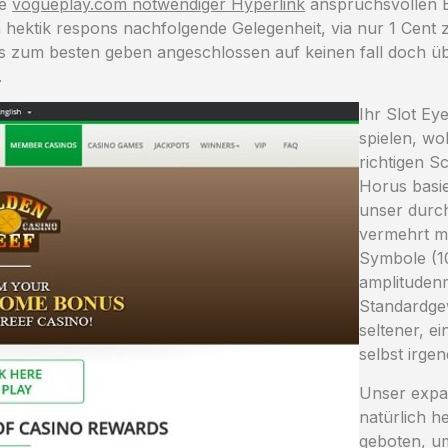
ne
vogueplay.com notwendiger Hyperlink
anspruchsvollen 
 hektik respons nachfolgende Gelegenheit, via nur 1 Cent z
ns zum besten geben angeschlossen auf keinen fall doch ü
.
Ihr Slot Ey
spielen, wo
richtigen S
Horus basie
unser durc
vermehrt m
Symbole (10
amplitudenm
Standardge
seltener, e
selbst irge
Unser expa
natürlich h
geboten, um