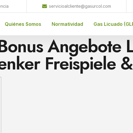
encia
servicioalcliente@gasurcol.com
Quiénes Somos
Normatividad
Gas Licuado (GL
 Bonus Angebote 
enker Freispiele 