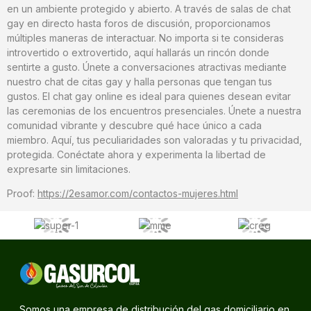
en un ambiente protegido y abierto. A través de salas de chat
gay en directo hasta foros de discusión, proporcionamos
múltiples maneras de interactuar. No importa si te consideras
introvertido o extrovertido, aquí hallarás un rincón donde
sentirte a gusto. Únete a conversaciones atractivas mediante
nuestro chat de citas gay y halla personas que tengan tus
gustos. El chat gay online es ideal para quienes desean evitar
las ceremonias de los encuentros presenciales. Únete a nuestra
comunidad vibrante y descubre qué hace único a cada
miembro. Aquí, tus peculiaridades son valoradas y tu privacidad,
protegida. Conéctate ahora y experimenta la libertad de
expresarte sin limitaciones.
Proof:
https://2esamor.com/contactos-mujeres.html
Somos una empresa de distribución del gas domiciliario en