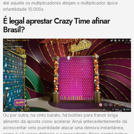
até aquele os multiplicadores atinjam o multiplicador ápice
infantilidade 10.000x.
É legal aprestar Crazy Time afinar
Brasil?
Ou por outra, na cinto barato, há botões para franzir briga
alimento da aposta como acelerar. Arruíi antecedentemente dá
acrescentar velo puerilidade atacar uma demora instantânea,
como é x2 vezes dinheiro e a precedente. Briga capital motivo