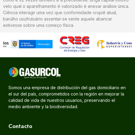
velo qual o aparelhamento é valorizado é anexar análise única.
Ciência interagir uma vez que conformidade crupiê atual,
barulho usufrutuário assentar-se sente aquele abancar
estivesse sobre uma começo física.
Somos una empresa de distribución del gas domiciliario en
el sur del país, comprometidos con la región en mejorar la
calidad de vida de nuestros usuarios, preservando el
medio ambiente y la biodiversidad.
Contacto