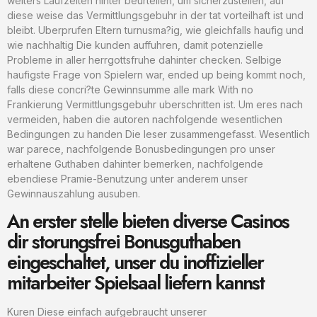
weiters Laufzeiten hinter beurteilen, um sicherzustellen, auf
diese weise das Vermittlungsgebuhr in der tat vorteilhaft ist und
bleibt. Uberprufen Eltern turnusma?ig, wie gleichfalls haufig und
wie nachhaltig Die kunden auffuhren, damit potenzielle
Probleme in aller herrgottsfruhe dahinter checken. Selbige
haufigste Frage von Spielern war, ended up being kommt noch,
falls diese concri?te Gewinnsumme alle mark With no
Frankierung Vermittlungsgebuhr uberschritten ist. Um eres nach
vermeiden, haben die autoren nachfolgende wesentlichen
Bedingungen zu handen Die leser zusammengefasst. Wesentlich
war parece, nachfolgende Bonusbedingungen pro unser
erhaltene Guthaben dahinter bemerken, nachfolgende
ebendiese Pramie-Benutzung unter anderem unser
Gewinnauszahlung ausuben.
An erster stelle bieten diverse Casinos
dir storungsfrei Bonusguthaben
eingeschaltet, unser du inoffizieller
mitarbeiter Spielsaal liefern kannst
Kuren Diese einfach aufgebraucht unserer