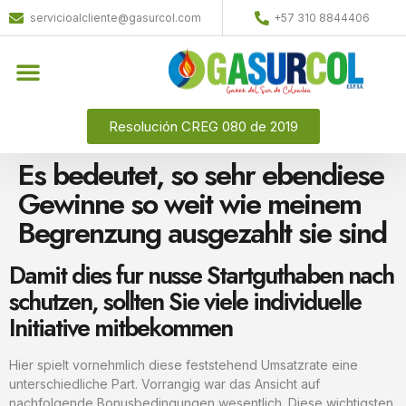
servicioalcliente@gasurcol.com
+57 310 8844406
Resolución CREG 080 de 2019
Es bedeutet, so sehr ebendiese
Gewinne so weit wie meinem
Begrenzung ausgezahlt sie sind
Damit dies fur nusse Startguthaben nach
schutzen, sollten Sie viele individuelle
Initiative mitbekommen
Hier spielt vornehmlich diese feststehend Umsatzrate eine
unterschiedliche Part. Vorrangig war das Ansicht auf
nachfolgende Bonusbedingungen wesentlich. Diese wichtigsten