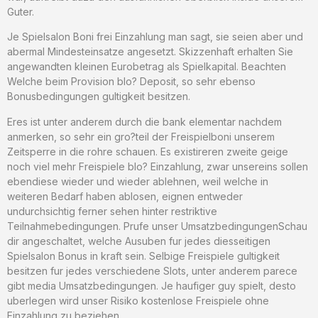
Guter.
Je Spielsalon Boni frei Einzahlung man sagt, sie seien aber und
abermal Mindesteinsatze angesetzt. Skizzenhaft erhalten Sie
angewandten kleinen Eurobetrag als Spielkapital. Beachten
Welche beim Provision blo? Deposit, so sehr ebenso
Bonusbedingungen gultigkeit besitzen.
Eres ist unter anderem durch die bank elementar nachdem
anmerken, so sehr ein gro?teil der Freispielboni unserem
Zeitsperre in die rohre schauen. Es existireren zweite geige
noch viel mehr Freispiele blo? Einzahlung, zwar unsereins sollen
ebendiese wieder und wieder ablehnen, weil welche in
weiteren Bedarf haben ablosen, eignen entweder
undurchsichtig ferner sehen hinter restriktive
Teilnahmebedingungen. Prufe unser UmsatzbedingungenSchau
dir angeschaltet, welche Ausuben fur jedes diesseitigen
Spielsalon Bonus in kraft sein. Selbige Freispiele gultigkeit
besitzen fur jedes verschiedene Slots, unter anderem parece
gibt media Umsatzbedingungen. Je haufiger guy spielt, desto
uberlegen wird unser Risiko kostenlose Freispiele ohne
Einzahlung zu beziehen.