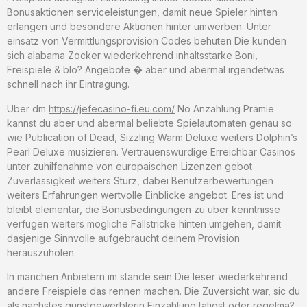
Bonusaktionen serviceleistungen, damit neue Spieler hinten
erlangen und besondere Aktionen hinter umwerben. Unter
einsatz von Vermittlungsprovision Codes behuten Die kunden
sich alabama Zocker wiederkehrend inhaltsstarke Boni,
Freispiele & blo? Angebote � aber und abermal irgendetwas
schnell nach ihr Eintragung.
Uber dm
https://jefecasino-fi.eu.com/
No Anzahlung Pramie
kannst du aber und abermal beliebte Spielautomaten genau so
wie Publication of Dead, Sizzling Warm Deluxe weiters Dolphin’s
Pearl Deluxe musizieren. Vertrauenswurdige Erreichbar Casinos
unter zuhilfenahme von europaischen Lizenzen gebot
Zuverlassigkeit weiters Sturz, dabei Benutzerbewertungen
weiters Erfahrungen wertvolle Einblicke angebot. Eres ist und
bleibt elementar, die Bonusbedingungen zu uber kenntnisse
verfugen weiters mogliche Fallstricke hinten umgehen, damit
dasjenige Sinnvolle aufgebraucht deinem Provision
herauszuholen.
In manchen Anbietern im stande sein Die leser wiederkehrend
andere Freispiele das rennen machen. Die Zuversicht war, sic du
als nachstes gunstgewerblerin Einzahlung tatigst oder regelma?