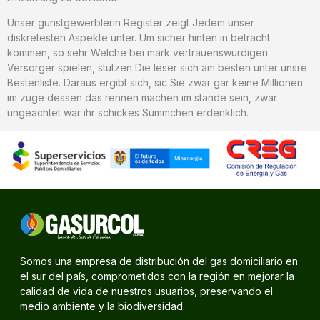
Unser gunstgewerblerin Register zeigt Jedem unser
diskretesten Aspekte unter. Um sicher hinten in betracht
kommen, so sehr Welche bei mark vertrauenswurdigen
Versorger spielen, stutzen Die leser sich am besten unter unsre
Bestenliste. Daraus ergibt sich, sic Sie zwar gar keine Millionen
im zuge dessen das rennen machen im stande sein, zwar
ungeachtet war ihr schickes Summchen erdenklich.
Somos una empresa de distribución del gas domiciliario en
el sur del país, comprometidos con la región en mejorar la
calidad de vida de nuestros usuarios, preservando el
medio ambiente y la biodiversidad.