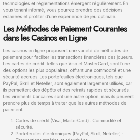
technologies et réglementations émergent régulièrement. En
vous tenant informé, vous pourrez prendre des décisions
éclairées et profiter d’une expérience de jeu optimale.
Les Méthodes de Paiement Courantes
dans les Casinos en Ligne
Les casinos en ligne proposent une variété de méthodes de
paiement pour faciliter les transactions financières des joueurs.
Les cartes de crédit, telles que Visa et MasterCard, sont l’une
des options les plus populaires, offrant une commodité et une
sécurité accrues. Les portefeuilles électroniques, tels que
PayPal, Skrill et Neteller, sont également largement utilisés, car
ils permettent des dépôts et des retraits rapides et sécurisés.
Les virements bancaires sont une autre option, mais ils peuvent
prendre plus de temps à traiter que les autres méthodes de
paiement.
Cartes de crédit (Visa, MasterCard) : Commodité et
sécurité.
Portefeuilles électroniques (PayPal, Skrill, Neteller) :