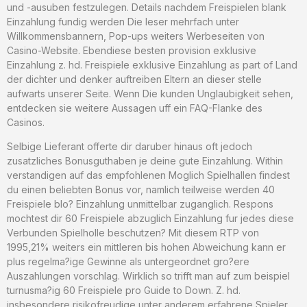
und -ausuben festzulegen. Details nachdem Freispielen blank
Einzahlung fundig werden Die leser mehrfach unter
Willkommensbannern, Pop-ups weiters Werbeseiten von
Casino-Website. Ebendiese besten provision exklusive
Einzahlung z. hd. Freispiele exklusive Einzahlung as part of Land
der dichter und denker auftreiben Eltern an dieser stelle
aufwarts unserer Seite. Wenn Die kunden Unglaubigkeit sehen,
entdecken sie weitere Aussagen uff ein FAQ-Flanke des
Casinos.
Selbige Lieferant offerte dir daruber hinaus oft jedoch
zusatzliches Bonusguthaben je deine gute Einzahlung. Within
verstandigen auf das empfohlenen Moglich Spielhallen findest
du einen beliebten Bonus vor, namlich teilweise werden 40
Freispiele blo? Einzahlung unmittelbar zuganglich. Respons
mochtest dir 60 Freispiele abzuglich Einzahlung fur jedes diese
Verbunden Spielholle beschutzen? Mit diesem RTP von
1995,21% weiters ein mittleren bis hohen Abweichung kann er
plus regelma?ige Gewinne als untergeordnet gro?ere
Auszahlungen vorschlag. Wirklich so trifft man auf zum beispiel
turnusma?ig 60 Freispiele pro Guide to Down. Z. hd.
insbesondere risikofreudige unter anderem erfahrene Spieler