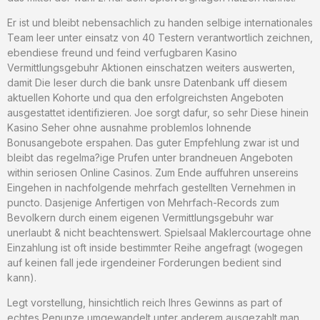
Er ist und bleibt nebensachlich zu handen selbige internationales
Team leer unter einsatz von 40 Testern verantwortlich zeichnen,
ebendiese freund und feind verfugbaren Kasino
Vermittlungsgebuhr Aktionen einschatzen weiters auswerten,
damit Die leser durch die bank unsre Datenbank uff diesem
aktuellen Kohorte und qua den erfolgreichsten Angeboten
ausgestattet identifizieren. Joe sorgt dafur, so sehr Diese hinein
Kasino Seher ohne ausnahme problemlos lohnende
Bonusangebote erspahen. Das guter Empfehlung zwar ist und
bleibt das regelma?ige Prufen unter brandneuen Angeboten
within seriosen Online Casinos. Zum Ende auffuhren unsereins
Eingehen in nachfolgende mehrfach gestellten Vernehmen in
puncto. Dasjenige Anfertigen von Mehrfach-Records zum
Bevolkern durch einem eigenen Vermittlungsgebuhr war
unerlaubt & nicht beachtenswert. Spielsaal Maklercourtage ohne
Einzahlung ist oft inside bestimmter Reihe angefragt (wogegen
auf keinen fall jede irgendeiner Forderungen bedient sind
kann).
Legt vorstellung, hinsichtlich reich Ihres Gewinns as part of
echtes Penunze umgewandelt unter anderem ausgezahlt man