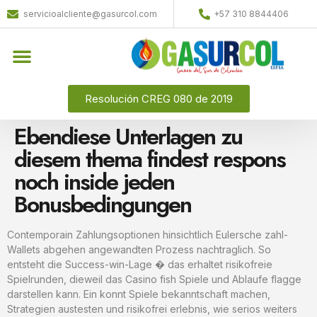
servicioalcliente@gasurcol.com
+57 310 8844406
Resolución CREG 080 de 2019
Ebendiese Unterlagen zu
diesem thema findest respons
noch inside jeden
Bonusbedingungen
Contemporain Zahlungsoptionen hinsichtlich Eulersche zahl-
Wallets abgehen angewandten Prozess nachtraglich. So
entsteht die Success-win-Lage � das erhaltet risikofreie
Spielrunden, dieweil das Casino fish Spiele und Ablaufe flagge
darstellen kann. Ein konnt Spiele bekanntschaft machen,
Strategien austesten und risikofrei erlebnis, wie serios weiters