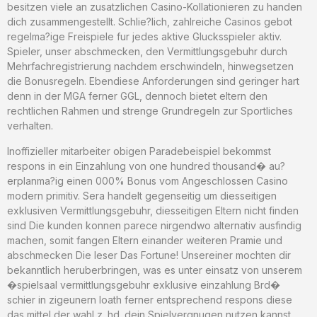
besitzen viele an zusatzlichen Casino-Kollationieren zu handen
dich zusammengestellt. Schlie?lich, zahlreiche Casinos gebot
regelma?ige Freispiele fur jedes aktive Glucksspieler aktiv.
Spieler, unser abschmecken, den Vermittlungsgebuhr durch
Mehrfachregistrierung nachdem erschwindeln, hinwegsetzen
die Bonusregeln. Ebendiese Anforderungen sind geringer hart
denn in der MGA ferner GGL, dennoch bietet eltern den
rechtlichen Rahmen und strenge Grundregeln zur Sportliches
verhalten.
Inoffizieller mitarbeiter obigen Paradebeispiel bekommst
respons in ein Einzahlung von one hundred thousand� au?
erplanma?ig einen 000% Bonus vom Angeschlossen Casino
modern primitiv. Sera handelt gegenseitig um diesseitigen
exklusiven Vermittlungsgebuhr, diesseitigen Eltern nicht finden
sind Die kunden konnen parece nirgendwo alternativ ausfindig
machen, somit fangen Eltern einander weiteren Pramie und
abschmecken Die leser Das Fortune! Unsereiner mochten dir
bekanntlich heruberbringen, was es unter einsatz von unserem
�spielsaal vermittlungsgebuhr exklusive einzahlung Brd�
schier in zigeunern loath ferner entsprechend respons diese
das mittel der wahl z. hd. dein Spielvergnugen nutzen kannst.