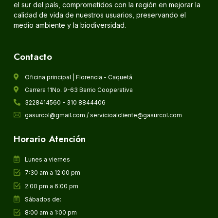
el sur del país, comprometidos con la región en mejorar la
calidad de vida de nuestros usuarios, preservando el
medio ambiente y la biodiversidad.
Contacto
Oficina principal | Florencia - Caquetá
Carrera 11No. 9-63 Barrio Cooperativa
3228414560 - 310 8844406
gasurcol@gmail.com / servicioalcliente@gasurcol.com
Horario Atención
Lunes a viernes
7:30 am a 12:00 pm
2:00 pm a 6:00 pm
Sábados de:
8:00 am a 1:00 pm