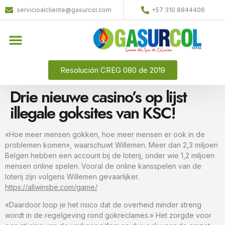
servicioalcliente@gasurcol.com
+57 310 8844406
Quiénes Somos
Gas Licuado (GLP)
Resolución CREG 080 de 2019
Drie nieuwe casino’s op lijst
illegale goksites van KSC!
«Hoe meer mensen gokken, hoe meer mensen er ook in de
problemen komen», waarschuwt Willemen. Meer dan 2,3 miljoen
Belgen hebben een account bij de loterij, onder wie 1,2 miljoen
mensen online spelen. Vooral de online kansspelen van de
loterij zijn volgens Willemen gevaarlijker.
https://allwinsbe.com/game/
«Daardoor loop je het risico dat de overheid minder streng
wordt in de regelgeving rond gokreclames.» Het zorgde voor