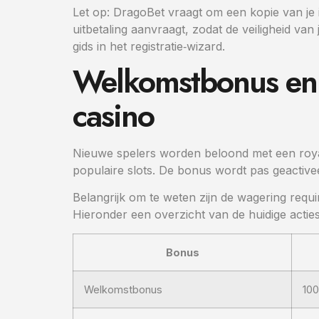
Let op: DragoBet vraagt om een kopie van je id
uitbetaling aanvraagt, zodat de veiligheid van 
gids in het registratie‑wizard.
Welkomstbonus en a
casino
Nieuwe spelers worden beloond met een royal
populaire slots. De bonus wordt pas geactivee
Belangrijk om te weten zijn de wagering re
Hieronder een overzicht van de huidige acties
Bonus
Welkomstbonus
10