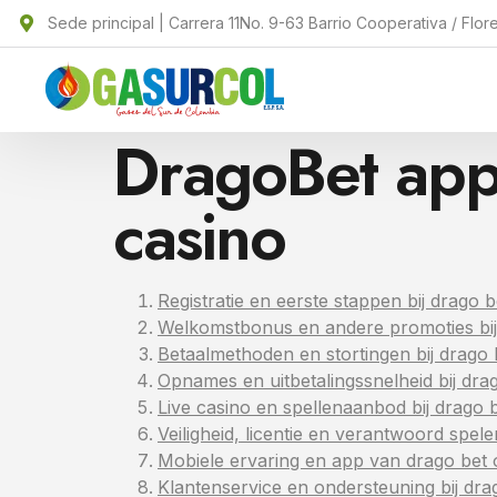
Sede principal | Carrera 11No. 9-63 Barrio Cooperativa / Flor
DragoBet app 
casino
Registratie en eerste stappen bij drago b
Welkomstbonus en andere promoties bij 
Betaalmethoden en stortingen bij drago 
Opnames en uitbetalingssnelheid bij dra
Live casino en spellenaanbod bij drago b
Veiligheid, licentie en verantwoord spele
Mobiele ervaring en app van drago bet 
Klantenservice en ondersteuning bij dra