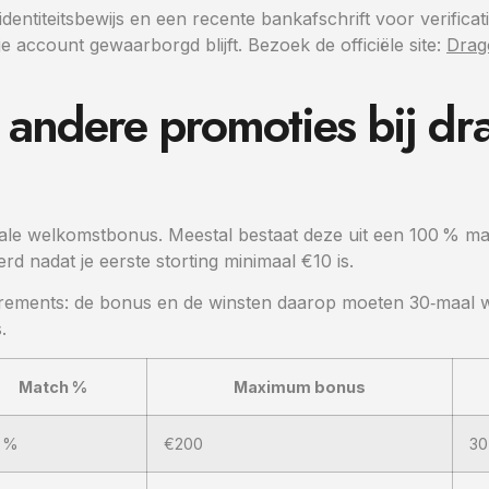
entiteitsbewijs en een recente bankafschrift voor verificati
je account gewaarborgd blijft. Bezoek de officiële site:
Drag
ndere promoties bij dra
e welkomstbonus. Meestal bestaat deze uit een 100 % matc
rd nadat je eerste storting minimaal €10 is.
quirements: de bonus en de winsten daarop moeten 30‑maal
.
Match %
Maximum bonus
0 %
€200
30