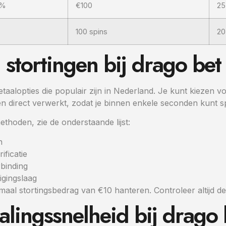
 %
€100
25
100 spins
20
stortingen bij drago bet 
aalopties die populair zijn in Nederland. Je kunt kiezen v
en direct verwerkt, zodat je binnen enkele seconden kunt s
thoden, zie de onderstaande lijst:
n
ificatie
rbinding
igingslaag
aal stortingsbedrag van €10 hanteren. Controleer altijd 
lingssnelheid bij drago 