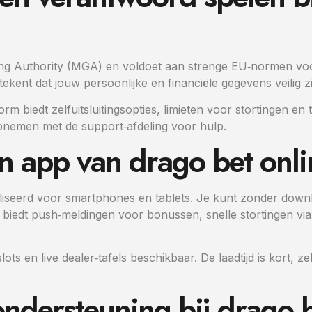
ng Authority (MGA) en voldoet aan strenge EU‑normen voor 
ekent dat jouw persoonlijke en financiële gegevens veilig zi
rm biedt zelfuitsluitingsopties, limieten voor stortingen en
opnemen met de support‑afdeling voor hulp.
n app van drago bet onli
liseerd voor smartphones en tablets. Je kunt zonder downl
p biedt push‑meldingen voor bonussen, snelle stortingen vi
ots en live dealer‑tafels beschikbaar. De laadtijd is kort, 
ondersteuning bij drago b