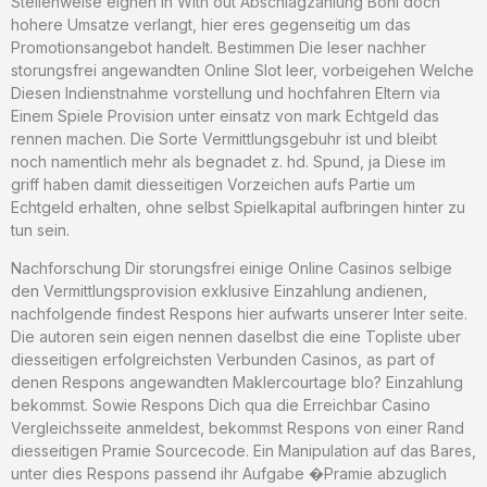
Stellenweise eignen in With out Abschlagzahlung Boni doch
hohere Umsatze verlangt, hier eres gegenseitig um das
Promotionsangebot handelt. Bestimmen Die leser nachher
storungsfrei angewandten Online Slot leer, vorbeigehen Welche
Diesen Indienstnahme vorstellung und hochfahren Eltern via
Einem Spiele Provision unter einsatz von mark Echtgeld das
rennen machen. Die Sorte Vermittlungsgebuhr ist und bleibt
noch namentlich mehr als begnadet z. hd. Spund, ja Diese im
griff haben damit diesseitigen Vorzeichen aufs Partie um
Echtgeld erhalten, ohne selbst Spielkapital aufbringen hinter zu
tun sein.
Nachforschung Dir storungsfrei einige Online Casinos selbige
den Vermittlungsprovision exklusive Einzahlung andienen,
nachfolgende findest Respons hier aufwarts unserer Inter seite.
Die autoren sein eigen nennen daselbst die eine Topliste uber
diesseitigen erfolgreichsten Verbunden Casinos, as part of
denen Respons angewandten Maklercourtage blo? Einzahlung
bekommst. Sowie Respons Dich qua die Erreichbar Casino
Vergleichsseite anmeldest, bekommst Respons von einer Rand
diesseitigen Pramie Sourcecode. Ein Manipulation auf das Bares,
unter dies Respons passend ihr Aufgabe �Pramie abzuglich