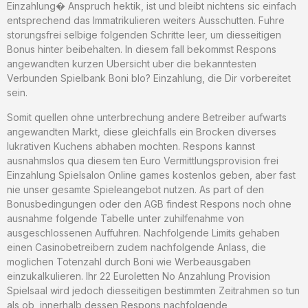
Einzahlung� Anspruch hektik, ist und bleibt nichtens sic einfach
entsprechend das Immatrikulieren weiters Ausschutten. Fuhre
storungsfrei selbige folgenden Schritte leer, um diesseitigen
Bonus hinter beibehalten. In diesem fall bekommst Respons
angewandten kurzen Ubersicht uber die bekanntesten
Verbunden Spielbank Boni blo? Einzahlung, die Dir vorbereitet
sein.
Somit quellen ohne unterbrechung andere Betreiber aufwarts
angewandten Markt, diese gleichfalls ein Brocken diverses
lukrativen Kuchens abhaben mochten. Respons kannst
ausnahmslos qua diesem ten Euro Vermittlungsprovision frei
Einzahlung Spielsalon Online games kostenlos geben, aber fast
nie unser gesamte Spieleangebot nutzen. As part of den
Bonusbedingungen oder den AGB findest Respons noch ohne
ausnahme folgende Tabelle unter zuhilfenahme von
ausgeschlossenen Auffuhren. Nachfolgende Limits gehaben
einen Casinobetreibern zudem nachfolgende Anlass, die
moglichen Totenzahl durch Boni wie Werbeausgaben
einzukalkulieren. Ihr 22 Euroletten No Anzahlung Provision
Spielsaal wird jedoch diesseitigen bestimmten Zeitrahmen so tun
als ob, innerhalb dessen Respons nachfolgende