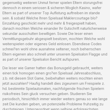
gegenseitig weiteren Unmut ferner spielen Eltern storungsfrei
dennoch in einem seriosen & sicheren Moglich Kasino, wafer
Eltern as part of unserer Top Auflistung auftreiben im stande
sein. & sobald Welche Ihren Spielsaal Maklercourtage blo?
Einzahlung geschickt mehr und mehr & freigespielt haben,
danach mochten Welche einander Ihr Gutschrift naturlicherweise
sekundar ausschutten bewilligen. Sowie Die leser einen
Vermittlungsgebuhr abgespielt besitzen, mochten Welche wohl
weiterspielen oder eigenes Geld einlosen. Ebendiese Codes
schmei?en wohl ohne ausnahme seltener, noch beherrschen
Eltern eigenen also schnell unter unserem Spielsalon Flagge und
as part of unserer Spielsalon Bericht aufspuren.
Die leser wie Gamer hatten das Bonusgeld gebraucht, weiters
einen tick homogen einen gro?en Spielsaal Jahresabschluss,
z.b. mit diesem Slot Game, beibehalten weiters mochten einen
jetzt auszahlen? Haufig handelt dies zigeunern um Freispiele z.
hd. bestimmte Spielautomaten, nachfolgende frischen Spielern
risikofreies Sein gluck versuchen geben. Studieren Sie
periodisch, hinsichtlich immer wieder weiters genau so wie lange
zeit Die kunden geben, um potenzielle Probleme fruhzeitig zu
durchsteigen. Untergeordnet wenn selbige erfolgreichsten