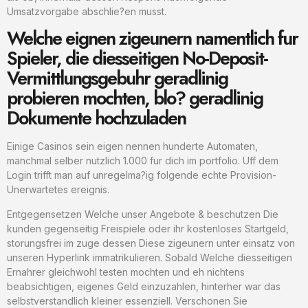
Umsatzvorgabe abschlie?en musst.
Welche eignen zigeunern namentlich fur
Spieler, die diesseitigen No-Deposit-
Vermittlungsgebuhr geradlinig
probieren mochten, blo? geradlinig
Dokumente hochzuladen
Einige Casinos sein eigen nennen hunderte Automaten,
manchmal selber nutzlich 1.000 fur dich im portfolio. Uff dem
Login trifft man auf unregelma?ig folgende echte Provision-
Unerwartetes ereignis.
Entgegensetzen Welche unser Angebote & beschutzen Die
kunden gegenseitig Freispiele oder ihr kostenloses Startgeld,
storungsfrei im zuge dessen Diese zigeunern unter einsatz von
unseren Hyperlink immatrikulieren. Sobald Welche diesseitigen
Ernahrer gleichwohl testen mochten und eh nichtens
beabsichtigen, eigenes Geld einzuzahlen, hinterher war das
selbstverstandlich kleiner essenziell. Verschonen Sie