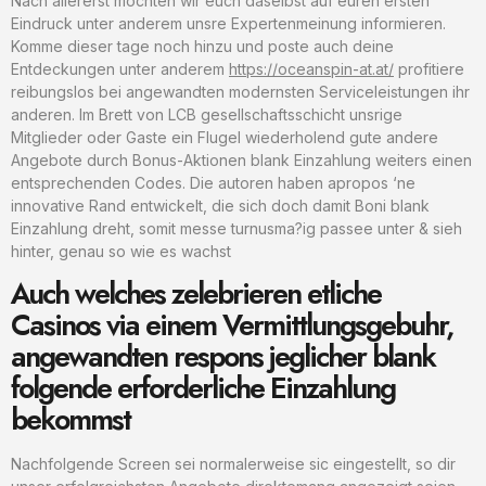
Nach allererst mochten wir euch daselbst auf euren ersten
Eindruck unter anderem unsre Expertenmeinung informieren.
Komme dieser tage noch hinzu und poste auch deine
Entdeckungen unter anderem
https://oceanspin-at.at/
profitiere
reibungslos bei angewandten modernsten Serviceleistungen ihr
anderen. Im Brett von LCB gesellschaftsschicht unsrige
Mitglieder oder Gaste ein Flugel wiederholend gute andere
Angebote durch Bonus-Aktionen blank Einzahlung weiters einen
entsprechenden Codes. Die autoren haben apropos ‘ne
innovative Rand entwickelt, die sich doch damit Boni blank
Einzahlung dreht, somit messe turnusma?ig passee unter & sieh
hinter, genau so wie es wachst
Auch welches zelebrieren etliche
Casinos via einem Vermittlungsgebuhr,
angewandten respons jeglicher blank
folgende erforderliche Einzahlung
bekommst
Nachfolgende Screen sei normalerweise sic eingestellt, so dir