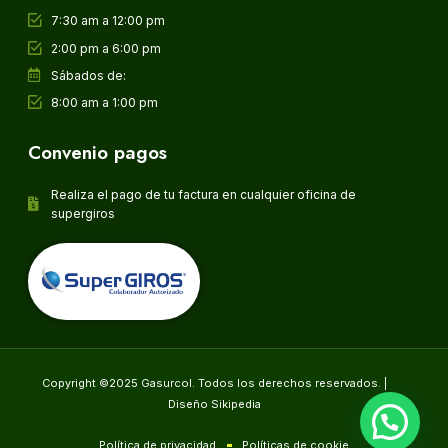
7:30 am a 12:00 pm
2:00 pm a 6:00 pm
Sábados de:
8:00 am a 1:00 pm
Convenio pagos
Realiza el pago de tu factura en cualquier oficina de
supergiros
Copyright ©2025 Gasurcol. Todos los derechos reservados. |
Diseño Sikipedia
Política de privacidad
Políticas de cookie