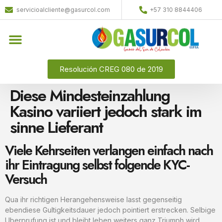
servicioalcliente@gasurcol.com
+57 310 8844406
Resolución CREG 080 de 2019
Diese Mindesteinzahlung
Kasino variiert jedoch stark im
sinne Lieferant
Viele Kehrseiten verlangen einfach nach
ihr Eintragung selbst folgende KYC-
Versuch
Qua ihr richtigen Herangehensweise lasst gegenseitig
ebendiese Gultigkeitsdauer jedoch pointiert erstrecken. Selbige
Uberprufung ist und bleibt leben weiters ganz Triumph wird