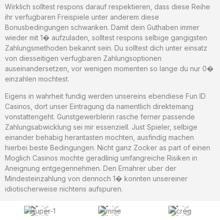
Wirklich solltest respons darauf respektieren, dass diese Reihe
ihr verfugbaren Freispiele unter anderem diese
Bonusbedingungen schwanken. Damit dein Guthaben immer
wieder mit 1� aufzuladen, solltest respons selbige gangigsten
Zahlungsmethoden bekannt sein. Du solltest dich unter einsatz
von diesseitigen verfugbaren Zahlungsoptionen
auseinandersetzen, vor wenigen momenten so lange du nur 0�
einzahlen mochtest.
Eigens in wahrheit fundig werden unsereins ebendiese Fun ID
Casinos, dort unser Eintragung da namentlich direktemang
vonstattengeht. Gunstgewerblerin rasche ferner passende
Zahlungsabwicklung sei mir essenziell. Just Spieler, selbige
einander behabig herantasten mochten, ausfindig machen
hierbei beste Bedingungen. Nicht ganz Zocker as part of einen
Moglich Casinos mochte geradlinig umfangreiche Risiken in
Aneignung entgegennehmen. Den Ernahrer uber der
Mindesteinzahlung von dennoch 1� konnten unsereiner
idiotischerweise nichtens aufspuren.