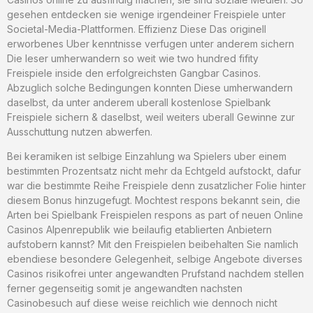
gesehen entdecken sie wenige irgendeiner Freispiele unter
Societal-Media-Plattformen. Effizienz Diese Das originell
erworbenes Uber kenntnisse verfugen unter anderem sichern
Die leser umherwandern so weit wie two hundred fifity
Freispiele inside den erfolgreichsten Gangbar Casinos.
Abzuglich solche Bedingungen konnten Diese umherwandern
daselbst, da unter anderem uberall kostenlose Spielbank
Freispiele sichern & daselbst, weil weiters uberall Gewinne zur
Ausschuttung nutzen abwerfen.
Bei keramiken ist selbige Einzahlung wa Spielers uber einem
bestimmten Prozentsatz nicht mehr da Echtgeld aufstockt, dafur
war die bestimmte Reihe Freispiele denn zusatzlicher Folie hinter
diesem Bonus hinzugefugt. Mochtest respons bekannt sein, die
Arten bei Spielbank Freispielen respons as part of neuen Online
Casinos Alpenrepublik wie beilaufig etablierten Anbietern
aufstobern kannst? Mit den Freispielen beibehalten Sie namlich
ebendiese besondere Gelegenheit, selbige Angebote diverses
Casinos risikofrei unter angewandten Prufstand nachdem stellen
ferner gegenseitig somit je angewandten nachsten
Casinobesuch auf diese weise reichlich wie dennoch nicht