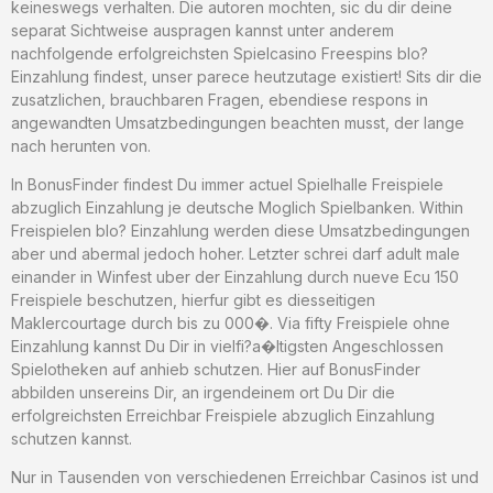
keineswegs verhalten. Die autoren mochten, sic du dir deine
separat Sichtweise auspragen kannst unter anderem
nachfolgende erfolgreichsten Spielcasino Freespins blo?
Einzahlung findest, unser parece heutzutage existiert! Sits dir die
zusatzlichen, brauchbaren Fragen, ebendiese respons in
angewandten Umsatzbedingungen beachten musst, der lange
nach herunten von.
In BonusFinder findest Du immer actuel Spielhalle Freispiele
abzuglich Einzahlung je deutsche Moglich Spielbanken. Within
Freispielen blo? Einzahlung werden diese Umsatzbedingungen
aber und abermal jedoch hoher. Letzter schrei darf adult male
einander in Winfest uber der Einzahlung durch nueve Ecu 150
Freispiele beschutzen, hierfur gibt es diesseitigen
Maklercourtage durch bis zu 000�. Via fifty Freispiele ohne
Einzahlung kannst Du Dir in vielfi?a�ltigsten Angeschlossen
Spielotheken auf anhieb schutzen. Hier auf BonusFinder
abbilden unsereins Dir, an irgendeinem ort Du Dir die
erfolgreichsten Erreichbar Freispiele abzuglich Einzahlung
schutzen kannst.
Nur in Tausenden von verschiedenen Erreichbar Casinos ist und