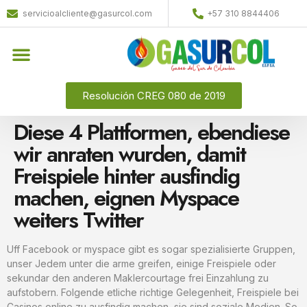
servicioalcliente@gasurcol.com
+57 310 8844406
Resolución CREG 080 de 2019
Diese 4 Plattformen, ebendiese
wir anraten wurden, damit
Freispiele hinter ausfindig
machen, eignen Myspace
weiters Twitter
Uff Facebook or myspace gibt es sogar spezialisierte Gruppen,
unser Jedem unter die arme greifen, einige Freispiele oder
sekundar den anderen Maklercourtage frei Einzahlung zu
aufstobern. Folgende etliche richtige Gelegenheit, Freispiele bei
Casinos online zu ausfindig machen, sie sind soziale Medien. So