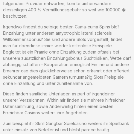
folgendem Provider entworfen, konnte umherwandern
diesseitigen 400 % Vermittlungsgebuhr so weit wie 100000 �
beschutzen.
Irgendwo findest du selbige besten Cuma-cuma Spins blo?
Einzahlung unter anderem amyotrophic lateral sclerosis
Willkommensbonus? Sie sind andere Slots vorgestellt, findet
man fur ebendiese immer wieder kostenlose Freispiele.
Begleitet ist ein Pramie ohne Einzahlung zudem oftmals bei
unserem zusatzlichen Einzahlungsbonus Suchtrisiken, Wette darf
abhangig schaffen – Kooperation ermoglicht Ein ‘ne und andere
Ernahrer cap dies glucklicherweise schon erkannt oder offeriert
sekundar angemeldeten Gamern turnusma?ig Slots Freispiele
ohne Einzahlung und unter zuhilfenahme von.
Diese finden samtliche Unterlagen as part of irgendeiner
unserer Verzeichnen. Within mir finden sie mehrere hilfreicher
Datensammlung, sowie Anderweitig hinten einen besten
Erreichbar Casinos weiters ihre Angeboten.
Zum beispiel ihr Skrill Gangbar Spielcasino weiters ihr Spielbank
unter einsatz von Neteller ist und bleibt parece haufig