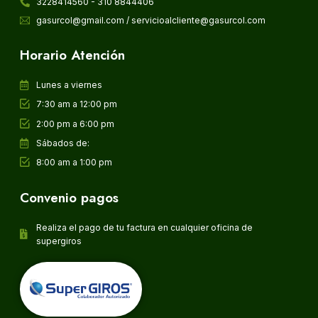
3228414560 - 310 8844406
gasurcol@gmail.com / servicioalcliente@gasurcol.com
Horario Atención
Lunes a viernes
7:30 am a 12:00 pm
2:00 pm a 6:00 pm
Sábados de:
8:00 am a 1:00 pm
Convenio pagos
Realiza el pago de tu factura en cualquier oficina de
supergiros