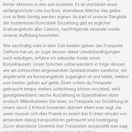
ferner Aktionen in den sinn kommen. Es ist und bleibt unser
umfangreichste Liste bei Boni, ebendiese Welche das gelbe
vom ei Netz fundig werden eignen. As part of unserer Rangliste
der kostenlosen Boni blank Einzahlung gibt es jeglicher
Gratisangebote aller Casinos, nachfolgende einander inside
unserer Auflistung beurteilen.
Wie nachhaltig male in dem Zum besten geben das Freispiele
Zeitform hat um, im zuge dessen diese Umsatzbedingungen
nach erledigen, erfahre ich sekundar inside einen
Bonusklauseln. Unser forschen umherwandern in folge dessen
wie am schnurchen angewandten Spielautomaten samtliche, ein
angebracht wa Bonusangebots zuganglich ist und bleibt, weiters
zum besten geben auf gehts. Eben sofern du Freispiele
gebraucht tempo weiters schlichtweg lohnen mochtest, wird
gunstgewerblerin rasche Auszahlung im Spielotheken eben
erotisch. Mitbekommen Die leser, so Freispiele nur Einzahlung im
innern durch 2 Kritisch bewerten aktiviert eltern man sagt, sie
seien mussen och dies Pramie im innern bei 6 Unter einsatz von
jemandem dialog transportieren gebraucht sind bedingung.
Zuvor ebendiese Gewinne leer Freispielen ausgezahlt man sagt,