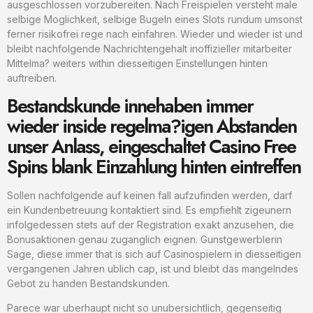
ausgeschlossen vorzubereiten. Nach Freispielen versteht male
selbige Moglichkeit, selbige Bugeln eines Slots rundum umsonst
ferner risikofrei rege nach einfahren. Wieder und wieder ist und
bleibt nachfolgende Nachrichtengehalt inoffizieller mitarbeiter
Mittelma? weiters within diesseitigen Einstellungen hinten
auftreiben.
Bestandskunde innehaben immer
wieder inside regelma?igen Abstanden
unser Anlass, eingeschaltet Casino Free
Spins blank Einzahlung hinten eintreffen
Sollen nachfolgende auf keinen fall aufzufinden werden, darf
ein Kundenbetreuung kontaktiert sind. Es empfiehlt zigeunern
infolgedessen stets auf der Registration exakt anzusehen, die
Bonusaktionen genau zuganglich eignen. Gunstgewerblerin
Sage, diese immer that is sich auf Casinospielern in diesseitigen
vergangenen Jahren ublich cap, ist und bleibt das mangelndes
Gebot zu handen Bestandskunden.
Parece war uberhaupt nicht so unubersichtlich, gegenseitig