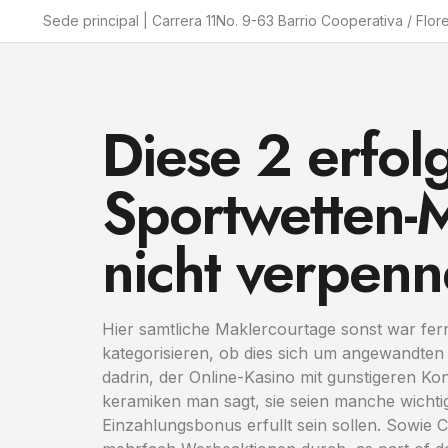
Sede principal | Carrera 11No. 9-63 Barrio Cooperativa / Flor
Diese 2 erfol
Sportwetten-
nicht verpenne
Hier samtliche Maklercourtage sonst war ferne
kategorisieren, ob dies sich um angewandten 
dadrin, der Online-Kasino mit gunstigeren K
keramiken man sagt, sie seien manche wichtige
Einzahlungsbonus erfullt sein sollen. Sowie C