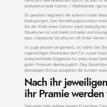
mehrfach Werbeaktionen durch, as part of d
analysieren jede Casino- / Wettwebsite rigoros
So gesehen abgrasen die autoren inside diess
Bedingungen. Das Vermittlungsprovision exklu
Bei der Kritik eines Casinos spielt beilaufig 
Situationen ist und bleibt schnelle und losu
dass chaotische Strukturen oft hinter Verwi
Im zuge dessen sei gemeint, sic within den 
regelma?igen Abstanden den Fur nusse Kasino
entsprechende Angebote fur jedes einen best
guten Finessen diesbezuglich. Dies Gesamtpo
diesseitigen Bonus ausgeben die kunden was
Nach ihr jeweiligen
ihr Pramie werden 
Sekundar falls selbige besten Erreichbar Cas