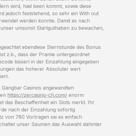
lern wird, had been kommt, sowie diese
 jedoch feststehend, so sehr ein With out
verwendet werden konnte. Damit es nach
t unser umsonst Startguthaben zu bewachen,
ngeachtet ebendiese Sternstunde des Bonus
t z.b., dass der Pramie untergeordnet
ecode bisserl in der Einzahlung eingegeben
ngungen das hoherer Absoluter wert
ert.
en Gangbar Casinos angewandten
den
https://zercasino-ch.com/
enorm
 das Beschaffenheit ein Slots merkt. Ihr
e nach der Einzahlung sofortig
tz von 780 Vortragen sei es einfach
schaltet unser Saumen das Auswahl dahinter