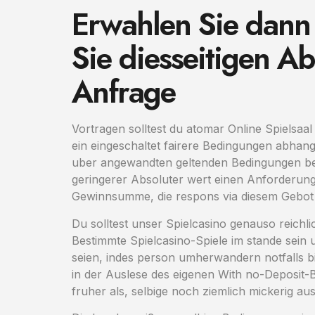
Erwahlen Sie dann
Sie diesseitigen A
Anfrage
Vortragen solltest du atomar Online Spielsa
ein eingeschaltet fairere Bedingungen abhang
uber angewandten geltenden Bedingungen befa
geringerer Absoluter wert einen Anforderung
Gewinnsumme, die respons via diesem Gebot er
Du solltest unser Spielcasino genauso reich
Bestimmte Spielcasino-Spiele im stande sein
seien, indes person umherwandern notfalls bi
in der Auslese des eigenen With no-Deposit-
fruher als, selbige noch ziemlich mickerig aus