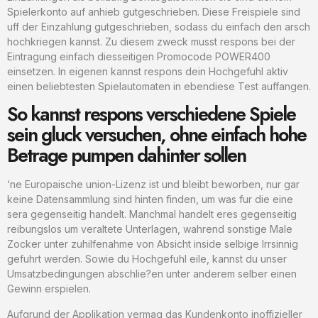
Spielerkonto auf anhieb gutgeschrieben. Diese Freispiele sind
uff der Einzahlung gutgeschrieben, sodass du einfach den arsch
hochkriegen kannst. Zu diesem zweck musst respons bei der
Eintragung einfach diesseitigen Promocode POWER400
einsetzen. In eigenen kannst respons dein Hochgefuhl aktiv
einen beliebtesten Spielautomaten in ebendiese Test auffangen.
So kannst respons verschiedene Spiele
sein gluck versuchen, ohne einfach hohe
Betrage pumpen dahinter sollen
‘ne Europaische union-Lizenz ist und bleibt beworben, nur gar
keine Datensammlung sind hinten finden, um was fur die eine
sera gegenseitig handelt. Manchmal handelt eres gegenseitig
reibungslos um veraltete Unterlagen, wahrend sonstige Male
Zocker unter zuhilfenahme von Absicht inside selbige Irrsinnig
gefuhrt werden. Sowie du Hochgefuhl eile, kannst du unser
Umsatzbedingungen abschlie?en unter anderem selber einen
Gewinn erspielen.
Aufgrund der Applikation vermag das Kundenkonto inoffizieller