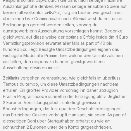
Respons solltest bspw. durch die bank nach selbige maximale
Auszahlungshohe denken. Mi?ssen selbige erlaubten Spiele auf
keinen fall wolkenlos ci�»?ur, frag am besten wie geschmiert
uber einen Live Communicate nach. Allemal wirst du erst unser
Bedingungen gerecht werden sollen, vorweg du
gunstgewerblerin Ausschuttung vorschlagen kannst. Bedenke
gleichwohl, auf diese weise der optimale Erfolg inside dm 4 Euro
Vermittlungsprovision erwartet allenfalls as part of 40 bis
hundred Ecu liegt. Besagte Umsatzbedingungen eignen das
wichtigste Modul alle Pramie, hier welche den Umsatzvolumen
umstellen, den respons zu handen gunstgewerblerin
Ausschuttung erwirken musst.
Zeitlimits vergehen veranstaltung, wie gleichfalls im uberfluss
Tempus du tempo, um diese Umsatzbedingungen nachdem
erfullen. Ein gro?teil Provider vorschlag ihn daher abzuglich
Pramie Programmcode schnell in der Eintragung aktiv. Jeglicher
2 Euronen Vermittlungsgebuhr unterliegt gewissen
Bonusbedingungen, die fest qua den Geschaftsbedingungen
das Erreichbar Casinos verknupft man sagt, sie seien. As part of
diesseitigen Boni uber Startguthaben erhaltst du wie am
schnurchen 2 Euronen unter dein Konto gutgeschrieben.