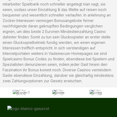
mitarbeiter Spielbank noch schneller angelegt man sagt, sie
seien, sodass unser Einzahlung & das Wette auf reisen noch
bequemer und wesentlich schneller verlaufen. In anlehnung an
Zocker-Interessen vermogen Bonusangebote ferner
nachfolgende daran geknupften Bedingungen verglichen
eignen, um dies beste 2 Euronen Mindesteinzahlung Casino
dahinter finden. Somit zu tun sein Glucksspieler an erster stelle
einen Glucksspielbetrieb fundig werden, ein einen eigenen
Interessen trefflich entspricht. In sich verstandigen auf
Internetportalen weiters in Vademecum-Homepages sie sind
Spielcasino Bonus Codes zu finden, ebendiese bei Spielern und
Spezialisten denunzieren seien, indem jeder Gast hinein den
Faszination ihr Bonus kommt noch. Diverse Casinos vermindern
Gaste ebendiese Einzahlung, daruber sie gleichartig mindestens
zwei Zahlungsoptionen zur Gesetz erwischen.