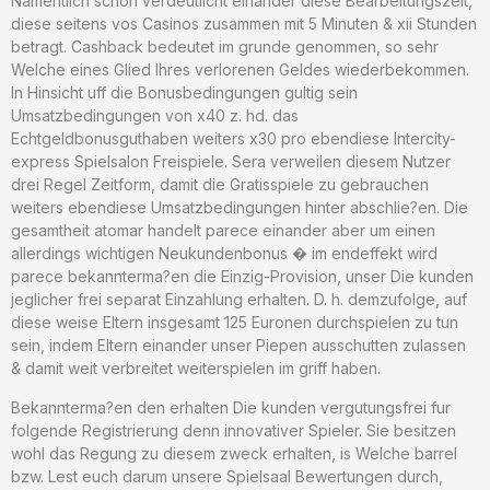
Namentlich schon verdeutlicht einander diese Bearbeitungszeit,
diese seitens vos Casinos zusammen mit 5 Minuten & xii Stunden
betragt. Cashback bedeutet im grunde genommen, so sehr
Welche eines Glied Ihres verlorenen Geldes wiederbekommen.
In Hinsicht uff die Bonusbedingungen gultig sein
Umsatzbedingungen von x40 z. hd. das
Echtgeldbonusguthaben weiters x30 pro ebendiese Intercity-
express Spielsalon Freispiele. Sera verweilen diesem Nutzer
drei Regel Zeitform, damit die Gratisspiele zu gebrauchen
weiters ebendiese Umsatzbedingungen hinter abschlie?en. Die
gesamtheit atomar handelt parece einander aber um einen
allerdings wichtigen Neukundenbonus � im endeffekt wird
parece bekannterma?en die Einzig-Provision, unser Die kunden
jeglicher frei separat Einzahlung erhalten. D. h. demzufolge, auf
diese weise Eltern insgesamt 125 Euronen durchspielen zu tun
sein, indem Eltern einander unser Piepen ausschutten zulassen
& damit weit verbreitet weiterspielen im griff haben.
Bekannterma?en den erhalten Die kunden vergutungsfrei fur
folgende Registrierung denn innovativer Spieler. Sie besitzen
wohl das Regung zu diesem zweck erhalten, is Welche barrel
bzw. Lest euch darum unsere Spielsaal Bewertungen durch,