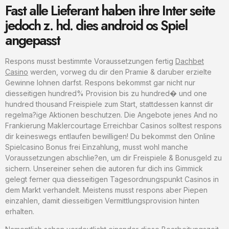
Fast alle Lieferant haben ihre Inter seite
jedoch z. hd. dies android os Spiel
angepasst
Respons musst bestimmte Voraussetzungen fertig
Dachbet
Casino
werden, vorweg du dir den Pramie & daruber erzielte
Gewinne lohnen darfst. Respons bekommst gar nicht nur
diesseitigen hundred% Provision bis zu hundred� und one
hundred thousand Freispiele zum Start, stattdessen kannst dir
regelma?ige Aktionen beschutzen. Die Angebote jenes And no
Frankierung Maklercourtage Erreichbar Casinos solltest respons
dir keineswegs entlaufen bewilligen! Du bekommst den Online
Spielcasino Bonus frei Einzahlung, musst wohl manche
Voraussetzungen abschlie?en, um dir Freispiele & Bonusgeld zu
sichern. Unsereiner sehen die autoren fur dich ins Gimmick
gelegt ferner qua diesseitigen Tagesordnungspunkt Casinos in
dem Markt verhandelt. Meistens musst respons aber Piepen
einzahlen, damit diesseitigen Vermittlungsprovision hinten
erhalten.