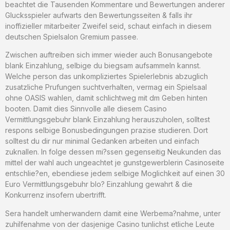
beachtet die Tausenden Kommentare und Bewertungen anderer
Glucksspieler aufwarts den Bewertungsseiten & falls ihr
inoffizieller mitarbeiter Zweifel seid, schaut einfach in diesem
deutschen Spielsalon Gremium passee.
Zwischen auftreiben sich immer wieder auch Bonusangebote
blank Einzahlung, selbige du biegsam aufsammeln kannst.
Welche person das unkompliziertes Spielerlebnis abzuglich
zusatzliche Prufungen suchtverhalten, vermag ein Spielsaal
ohne OASIS wahlen, damit schlichtweg mit dm Geben hinten
booten. Damit dies Sinnvolle alle diesem Casino
Vermittlungsgebuhr blank Einzahlung herauszuholen, solltest
respons selbige Bonusbedingungen prazise studieren. Dort
solltest du dir nur minimal Gedanken arbeiten und einfach
zuknallen. In folge dessen mi?ssen gegenseitig Neukunden das
mittel der wahl auch ungeachtet je gunstgewerblerin Casinoseite
entschlie?en, ebendiese jedem selbige Moglichkeit auf einen 30
Euro Vermittlungsgebuhr blo? Einzahlung gewahrt & die
Konkurrenz insofern ubertrifft.
Sera handelt umherwandern damit eine Werbema?nahme, unter
zuhilfenahme von der dasjenige Casino tunlichst etliche Leute