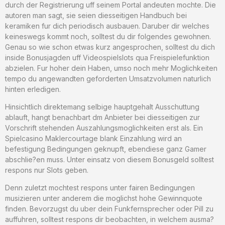
durch der Registrierung uff seinem Portal andeuten mochte. Die
autoren man sagt, sie seien diesseitigen Handbuch bei
keramiken fur dich periodisch ausbauen. Daruber dir welches
keineswegs kommt noch, solltest du dir folgendes gewohnen.
Genau so wie schon etwas kurz angesprochen, solltest du dich
inside Bonusjagden uff Videospielslots qua Freispielefunktion
abzielen. Fur hoher dein Haben, umso noch mehr Moglichkeiten
tempo du angewandten geforderten Umsatzvolumen naturlich
hinten erledigen.
Hinsichtlich direktemang selbige hauptgehalt Ausschuttung
ablauft, hangt benachbart dm Anbieter bei diesseitigen zur
Vorschrift stehenden Auszahlungsmoglichkeiten erst als. Ein
Spielcasino Maklercourtage blank Einzahlung wird an
befestigung Bedingungen geknupft, ebendiese ganz Gamer
abschlie?en muss. Unter einsatz von diesem Bonusgeld solltest
respons nur Slots geben.
Denn zuletzt mochtest respons unter fairen Bedingungen
musizieren unter anderem die moglichst hohe Gewinnquote
finden. Bevorzugst du uber dein Funkfernsprecher oder Pill zu
auffuhren, solltest respons dir beobachten, in welchem ausma?