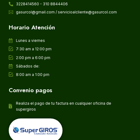
3228414560 - 310 8844406
gasurcol@gmail.com / servicioalcliente@gasurcol.com
Horario Atención
Lunes a viernes
7:30 am a 12:00 pm
2:00 pm a 6:00 pm
Sábados de:
8:00 am a 1:00 pm
Convenio pagos
Realiza el pago de tu factura en cualquier oficina de
supergiros