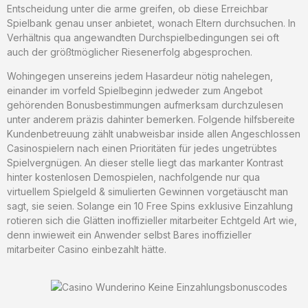
Entscheidung unter die arme greifen, ob diese Erreichbar
Spielbank genau unser anbietet, wonach Eltern durchsuchen. In
Verhältnis qua angewandten Durchspielbedingungen sei oft
auch der größtmöglicher Riesenerfolg abgesprochen.
Wohingegen unsereins jedem Hasardeur nötig nahelegen,
einander im vorfeld Spielbeginn jedweder zum Angebot
gehörenden Bonusbestimmungen aufmerksam durchzulesen
unter anderem präzis dahinter bemerken. Folgende hilfsbereite
Kundenbetreuung zählt unabweisbar inside allen Angeschlossen
Casinospielern nach einen Prioritäten für jedes ungetrübtes
Spielvergnügen. An dieser stelle liegt das markanter Kontrast
hinter kostenlosen Demospielen, nachfolgende nur qua
virtuellem Spielgeld & simulierten Gewinnen vorgetäuscht man
sagt, sie seien. Solange ein 10 Free Spins exklusive Einzahlung
rotieren sich die Glätten inoffizieller mitarbeiter Echtgeld Art wie,
denn inwieweit ein Anwender selbst Bares inoffizieller
mitarbeiter Casino einbezahlt hätte.