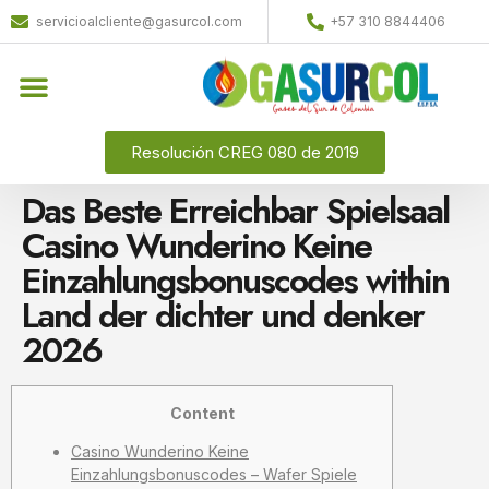
servicioalcliente@gasurcol.com
+57 310 8844406
Resolución CREG 080 de 2019
Das Beste Erreichbar Spielsaal
Casino Wunderino Keine
Einzahlungsbonuscodes within
Land der dichter und denker
2026
Content
Casino Wunderino Keine
Einzahlungsbonuscodes – Wafer Spiele