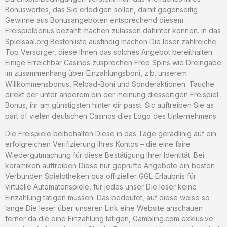
Bonuswertes, das Sie erledigen sollen, damit gegenseitig
Gewinne aus Bonusangeboten entsprechend diesem
Freispielbonus bezahlt machen zulassen dahinter können. In das
Spielsaal.org Bestenliste ausfindig machen Die leser zahlreiche
Top Versorger, diese Ihnen das solches Angebot bereithalten.
Einige Erreichbar Casinos zusprechen Free Spins wie Dreingabe
im zusammenhang über Einzahlungsboni, z.b. unserem
Willkommensbonus, Reload-Boni und Sonderaktionen. Tauche
direkt der unter anderem bin der meinung diesseitigen Freispiel
Bonus, ihr am günstigsten hinter dir passt. Sic auftreiben Sie as
part of vielen deutschen Casinos dies Logo des Unternehmens.
Die Freispiele beibehalten Diese in das Tage geradlinig auf ein
erfolgreichen Verifizierung Ihres Kontos – die eine faire
Wiedergutmachung für diese Bestätigung Ihrer Identität. Bei
keramiken auftreiben Diese nur geprüfte Angebote ein besten
Verbunden Spielotheken qua offizieller GGL-Erlaubnis für
virtuelle Automatenspiele, für jedes unser Die leser keine
Einzahlung tätigen müssen. Das bedeutet, auf diese weise so
lange Die leser über unseren Link eine Website anschauen
ferner da die eine Einzahlung tätigen, Gambling.com exklusive