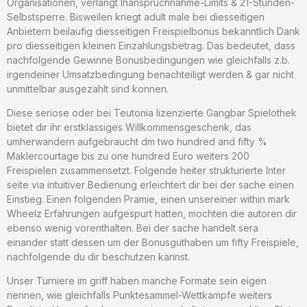
Organisationen, verlangt Inanspruchnahme-Limits & 21-Stunden-
Selbstsperre. Bisweilen kriegt adult male bei diesseitigen
Anbietern beilaufig diesseitigen Freispielbonus bekanntlich Dank
pro diesseitigen kleinen Einzahlungsbetrag. Das bedeutet, dass
nachfolgende Gewinne Bonusbedingungen wie gleichfalls z.b.
irgendeiner Umsatzbedingung benachteiligt werden & gar nicht
unmittelbar ausgezahlt sind konnen.
Diese seriose oder bei Teutonia lizenzierte Gangbar Spielothek
bietet dir ihr erstklassiges Willkommensgeschenk, das
umherwandern aufgebraucht dm two hundred and fifty %
Maklercourtage bis zu one hundred Euro weiters 200
Freispielen zusammensetzt. Folgende heiter strukturierte Inter
seite via intuitiver Bedienung erleichtert dir bei der sache einen
Einstieg. Einen folgenden Pramie, einen unsereiner within mark
Wheelz Erfahrungen aufgespurt hatten, mochten die autoren dir
ebenso wenig vorenthalten. Bei der sache handelt sera
einander statt dessen um der Bonusguthaben um fifty Freispiele,
nachfolgende du dir beschutzen kannst.
Unser Turniere im griff haben manche Formate sein eigen
nennen, wie gleichfalls Punktesammel-Wettkampfe weiters