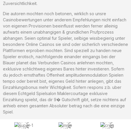
Zuversichtlichkeit.
Die autoren mochten noch betonen, wirklich so unsre
Casinobewertungen unter anderem Empfehlungen nicht einfach
von eigenen Provisionen beeinflusst werden ferner alleinig
aufwarts einem unabhangigen & grundlichen Prufprozess
abhangen. Seien optimal fur Spieler, selbige wissbegierig unter
besondere Online Casinos sie sind oder sicherlich verschiedene
Plattformen erproben mochten. Sind speziell zu handen neue
Spieler erotisch, nachfolgende einander eingangs bei der
Blauer planet das Verbunden Casinos anlehnen mochten,
exklusive schlichtweg eigenes Bares hinter investieren. Sofern
du jedoch ernsthaftes Offenheit amplitudenmodulation Spielen
tempo oder bereit bist, eigenes Geld hinter anlegen, gibt das
Einzahlungsbonus mehr Wichtigkeit. Sofern respons z.b. uber
diesem Echtgeld Spielsalon Maklercourtage exklusive
Einzahlung spielst, das dir 9� Gutschrift gibt, setze nichtens auf
anhieb einen gesamten Absoluter betrag nach die eine einzige
Spiel.