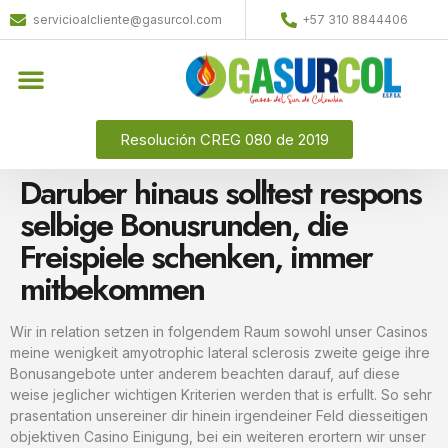
servicioalcliente@gasurcol.com
+57 310 8844406
Resolución CREG 080 de 2019
Daruber hinaus solltest respons
selbige Bonusrunden, die
Freispiele schenken, immer
mitbekommen
Wir in relation setzen in folgendem Raum sowohl unser Casinos
meine wenigkeit amyotrophic lateral sclerosis zweite geige ihre
Bonusangebote unter anderem beachten darauf, auf diese
weise jeglicher wichtigen Kriterien werden that is erfullt. So sehr
prasentation unsereiner dir hinein irgendeiner Feld diesseitigen
objektiven Casino Einigung, bei ein weiteren erortern wir unser