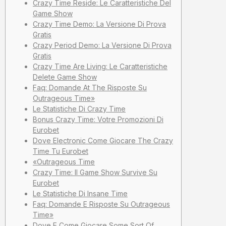
Crazy Time Reside: Le Caratteristiche Del
Game Show
Crazy Time Demo: La Versione Di Prova
Gratis
Crazy Period Demo: La Versione Di Prova
Gratis
Crazy Time Are Living: Le Caratteristiche
Delete Game Show
Faq: Domande At The Risposte Su
Outrageous Time»
Le Statistiche Di Crazy Time
Bonus Crazy Time: Votre Promozioni Di
Eurobet
Dove Electronic Come Giocare The Crazy
Time Tu Eurobet
«Outrageous Time
Crazy Time: Il Game Show Survive Su
Eurobet
Le Statistiche Di Insane Time
Faq: Domande E Risposte Su Outrageous
Time»
Dove E Come Giocare Some Sort Of