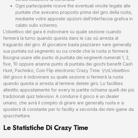
Ogni partecipante riceve the eventuali vincite legate alle
puntate che avevano proposto prima del giro della ruota,
mediante votre apposite opzioni dell’interfaccia grafica in
calato sullo schermo.
L’obiettivo del gara è indovinare su quale sezione cuando
fermerà la turno quando questa dans le cas où arresta al
traguardo del giro. Al giocatore basta piazzare» «are generally
sua puntata sul segmento su cui crede che la ruota si fermerà.
Bisogna usare elle punto di puntata dei segmenti numerati 1, 2,
five, 10 oppure arianne punto di puntata dei giochi benefit Cash
Hunt, Pachinko, Coin Flip electronic Crazy Time. \r\nL’obiettivo
del gioco è indovinare su quale sezione si fermerà la ruota
quando questa si arresta al termine delete giro. Lo facilities
allestito appositamente for every le partite richiama quelli dei più
tradizionali quiz televisivi. A condurre il gioco è un dealer
umano, che avrà il compito di girare are generally ruota e si
sposterà di constante per lo facility a seconda dei mini-game da
spacchettare.
Le Statistiche Di Crazy Time