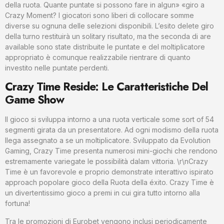
della ruota. Quante puntate si possono fare in algun» «giro a
Crazy Moment? I giocatori sono liberi di collocare somme
diverse su ognuna delle selezioni disponibili. L’esito delete giro
della turno restituirà un solitary risultato, ma the seconda di are
available sono state distribuite le puntate e del moltiplicatore
appropriato è comunque realizzabile rientrare di quanto
investito nelle puntate perdenti.
Crazy Time Reside: Le Caratteristiche Del
Game Show
Il gioco si sviluppa intorno a una ruota verticale some sort of 54
segmenti girata da un presentatore. Ad ogni modismo della ruota
llega assegnato a se un moltiplicatore. Sviluppato da Evolution
Gaming, Crazy Time presenta numerosi mini-giochi che rendono
estremamente variegate le possibilità dalam vittoria. \r\nCrazy
Time è un favorevole e proprio demonstrate interattivo ispirato
approach popolare gioco della Ruota della éxito. Crazy Time è
un divertentissimo gioco a premi in cui gira tutto intorno alla
fortuna!
Tra le promozioni di Eurobet vengono inclusi periodicamente