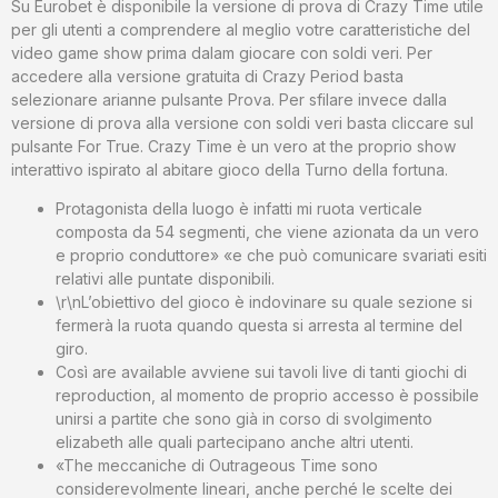
Su Eurobet è disponibile la versione di prova di Crazy Time utile
per gli utenti a comprendere al meglio votre caratteristiche del
video game show prima dalam giocare con soldi veri. Per
accedere alla versione gratuita di Crazy Period basta
selezionare arianne pulsante Prova. Per sfilare invece dalla
versione di prova alla versione con soldi veri basta cliccare sul
pulsante For True. Crazy Time è un vero at the proprio show
interattivo ispirato al abitare gioco della Turno della fortuna.
Protagonista della luogo è infatti mi ruota verticale
composta da 54 segmenti, che viene azionata da un vero
e proprio conduttore» «e che può comunicare svariati esiti
relativi alle puntate disponibili.
\r\nL’obiettivo del gioco è indovinare su quale sezione si
fermerà la ruota quando questa si arresta al termine del
giro.
Così are available avviene sui tavoli live di tanti giochi di
reproduction, al momento de proprio accesso è possibile
unirsi a partite che sono già in corso di svolgimento
elizabeth alle quali partecipano anche altri utenti.
«The meccaniche di Outrageous Time sono
considerevolmente lineari, anche perché le scelte dei