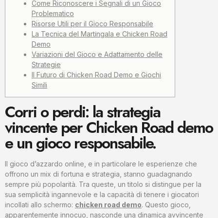
Come Riconoscere i Segnali di un Gioco
Problematico
Risorse Utili per il Gioco Responsabile
La Tecnica del Martingala e Chicken Road
Demo
Variazioni del Gioco e Adattamento delle
Strategie
Il Futuro di Chicken Road Demo e Giochi
Simili
Corri o perdi: la strategia
vincente per Chicken Road demo
e un gioco responsabile.
Il gioco d’azzardo online, e in particolare le esperienze che
offrono un mix di fortuna e strategia, stanno guadagnando
sempre più popolarità. Tra queste, un titolo si distingue per la
sua semplicità ingannevole e la capacità di tenere i giocatori
incollati allo schermo:
chicken road demo
. Questo gioco,
apparentemente innocuo, nasconde una dinamica avvincente