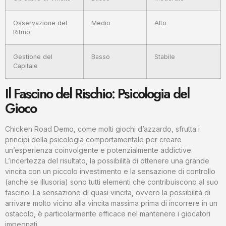
Osservazione del
Medio
Alto
Ritmo
Gestione del
Basso
Stabile
Capitale
Il Fascino del Rischio: Psicologia del
Gioco
Chicken Road Demo, come molti giochi d’azzardo, sfrutta i
principi della psicologia comportamentale per creare
un’esperienza coinvolgente e potenzialmente addictive.
L’incertezza del risultato, la possibilità di ottenere una grande
vincita con un piccolo investimento e la sensazione di controllo
(anche se illusoria) sono tutti elementi che contribuiscono al suo
fascino. La sensazione di quasi vincita, ovvero la possibilità di
arrivare molto vicino alla vincita massima prima di incorrere in un
ostacolo, è particolarmente efficace nel mantenere i giocatori
impegnati.