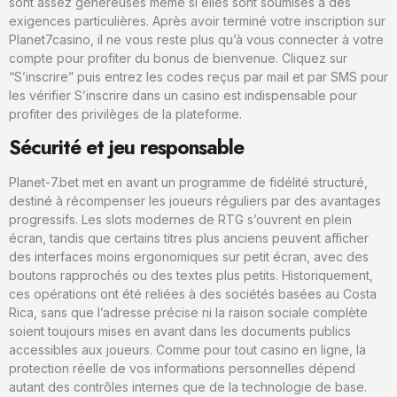
sont assez généreuses même si elles sont soumises à des
exigences particulières. Après avoir terminé votre inscription sur
Planet7casino, il ne vous reste plus qu’à vous connecter à votre
compte pour profiter du bonus de bienvenue. Cliquez sur
“S’inscrire” puis entrez les codes reçus par mail et par SMS pour
les vérifier S’inscrire dans un casino est indispensable pour
profiter des privilèges de la plateforme.
Sécurité et jeu responsable
Planet-7.bet met en avant un programme de fidélité structuré,
destiné à récompenser les joueurs réguliers par des avantages
progressifs. Les slots modernes de RTG s’ouvrent en plein
écran, tandis que certains titres plus anciens peuvent afficher
des interfaces moins ergonomiques sur petit écran, avec des
boutons rapprochés ou des textes plus petits. Historiquement,
ces opérations ont été reliées à des sociétés basées au Costa
Rica, sans que l’adresse précise ni la raison sociale complète
soient toujours mises en avant dans les documents publics
accessibles aux joueurs. Comme pour tout casino en ligne, la
protection réelle de vos informations personnelles dépend
autant des contrôles internes que de la technologie de base.