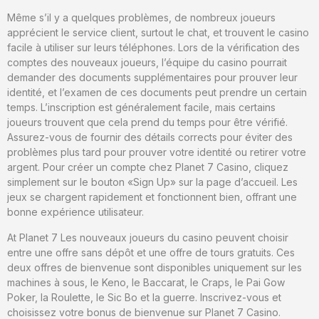
Même s’il y a quelques problèmes, de nombreux joueurs
apprécient le service client, surtout le chat, et trouvent le casino
facile à utiliser sur leurs téléphones. Lors de la vérification des
comptes des nouveaux joueurs, l’équipe du casino pourrait
demander des documents supplémentaires pour prouver leur
identité, et l’examen de ces documents peut prendre un certain
temps. L’inscription est généralement facile, mais certains
joueurs trouvent que cela prend du temps pour être vérifié.
Assurez-vous de fournir des détails corrects pour éviter des
problèmes plus tard pour prouver votre identité ou retirer votre
argent. Pour créer un compte chez Planet 7 Casino, cliquez
simplement sur le bouton «Sign Up» sur la page d’accueil. Les
jeux se chargent rapidement et fonctionnent bien, offrant une
bonne expérience utilisateur.
At Planet 7 Les nouveaux joueurs du casino peuvent choisir
entre une offre sans dépôt et une offre de tours gratuits. Ces
deux offres de bienvenue sont disponibles uniquement sur les
machines à sous, le Keno, le Baccarat, le Craps, le Pai Gow
Poker, la Roulette, le Sic Bo et la guerre. Inscrivez-vous et
choisissez votre bonus de bienvenue sur Planet 7 Casino.