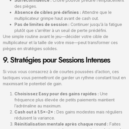
Surréconfidence :
Croire pouvoir prédire l’emplacement
des pièges.
Absence de cibles pré‑définies :
Attendre que le
multiplicateur grimpe haut avant de cash out.
Pas de limites de session :
Continuer jusqu’à la fatigue
plutôt que s’arrêter à un seuil de perte prédéfini.
Une simple routine avant le jeu—décider votre cible de
multiplicateur et la taille de votre mise—peut transformer ces
pièges en stratégies solides.
9. Stratégies pour Sessions Intenses
Si vous vous consacrez à de courtes poussées d’action, ces
tactiques vous permettront de garder un rythme constant tout en
maximisant le potentiel de gain.
Choisissez Easy pour des gains rapides :
Une
fréquence plus élevée de petits paiements maintient
l’adrénaline au maximum.
Cash out à 1.5×–2× :
Des gains modestes mais réguliers
réduisent la variance.
Réinitialisation mentale après chaque round :
Faites