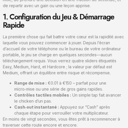
de repartir avec un gain ou une leçon apprise.
1. Configuration du Jeu & Démarrage
Rapide
La première chose qui fait battre votre cœur est la rapidité avec
laquelle vous pouvez commencer à jouer. Depuis l’écran
d’accueil de votre téléphone ou le bureau de votre ordinateur
portable, le jeu se charge en quelques secondes—aucun
téléchargement requis. Vous verrez quatre sliders étiquetés
Easy, Medium, Hard, et Hardcore ; la valeur par défaut est
Medium, offrant un équilibre entre risque et récompense.
Range de mise :
€0.01 à €150 – parfait pour une
micro‑mise ou une série de gros gains rapides.
Contrôles tactiles mobiles :
Un simple tap fait avancer
le chicken d’un pas.
Cash‑out instantané :
Appuyez sur “Cash” après
chaque étape pour verrouiller votre multiplicateur.
En moins de vingt secondes, vous êtes prêt à recommencer à
traverser cette route encore et encore.