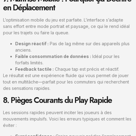
en Déplacement
L’optimisation mobile du jeu est parfaite. L’interface s’adapte
sans effort entre mode portrait et paysage, ce qui le rend idéal
pour les trajets ou faire la queue.
Design réactif :
Pas de lag même sur des appareils plus
anciens.
Faible consommation de données :
Idéal pour les
forfaits limités.
Feedback tactile :
Chaque tap est précis et réactif.
Le résultat est une expérience fluide qui vous permet de jouer
tout en multitâche—parfait pour les commuters qui recherchent
des sensations rapides.
8. Pièges Courants du Play Rapide
Les sessions rapides peuvent inciter les joueurs à des
mouvements impulsifs. Voici les erreurs typiques et comment les
éviter :