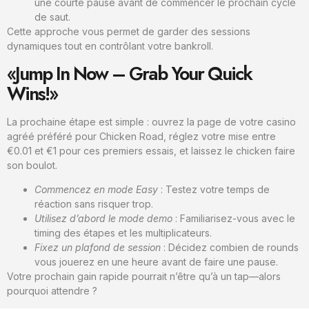
une courte pause avant de commencer le prochain cycle
de saut.
Cette approche vous permet de garder des sessions
dynamiques tout en contrôlant votre bankroll.
«Jump In Now – Grab Your Quick
Wins!»
La prochaine étape est simple : ouvrez la page de votre casino
agréé préféré pour Chicken Road, réglez votre mise entre
€0.01 et €1 pour ces premiers essais, et laissez le chicken faire
son boulot.
Commencez en mode Easy
: Testez votre temps de
réaction sans risquer trop.
Utilisez d’abord le mode demo
: Familiarisez-vous avec le
timing des étapes et les multiplicateurs.
Fixez un plafond de session
: Décidez combien de rounds
vous jouerez en une heure avant de faire une pause.
Votre prochain gain rapide pourrait n’être qu’à un tap—alors
pourquoi attendre ?