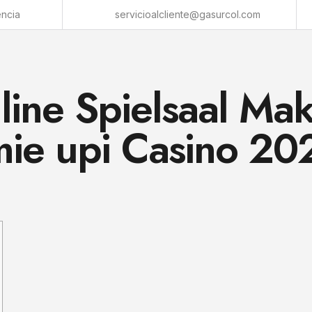
encia
servicioalcliente@gasurcol.com
ine Spielsaal Mak
ämie upi Casino 2