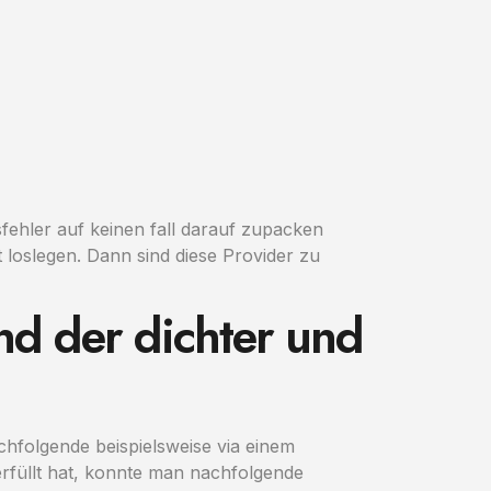
tsfehler auf keinen fall darauf zupacken
 loslegen.
Dann sind diese Provider zu
and der dichter und
hfolgende beispielsweise via einem
rfüllt hat, konnte man nachfolgende