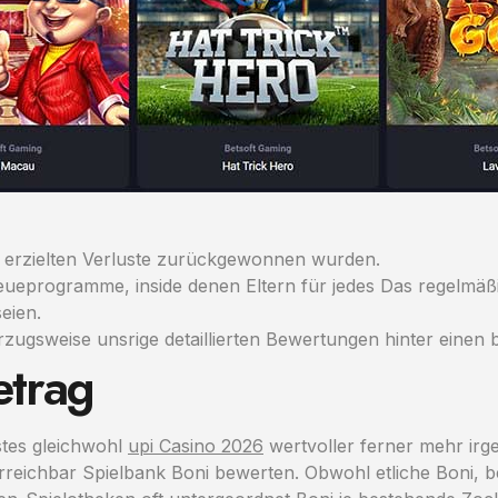
anz erzielten Verluste zurückgewonnen wurden.
eueprogramme, inside denen Eltern für jedes Das regelmäß
eien.
zugsweise unsrige detaillierten Bewertungen hinter einen 
etrag
stes gleichwohl
upi Casino 2026
wertvoller ferner mehr irge
Erreichbar Spielbank Boni bewerten. Obwohl etliche Boni,