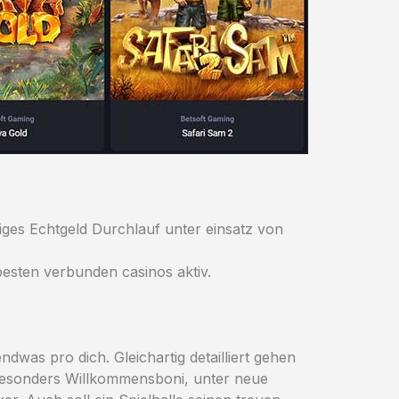
iges Echtgeld Durchlauf unter einsatz von
besten verbunden casinos aktiv.
ndwas pro dich. Gleichartig detailliert gehen
 besonders Willkommensboni, unter neue