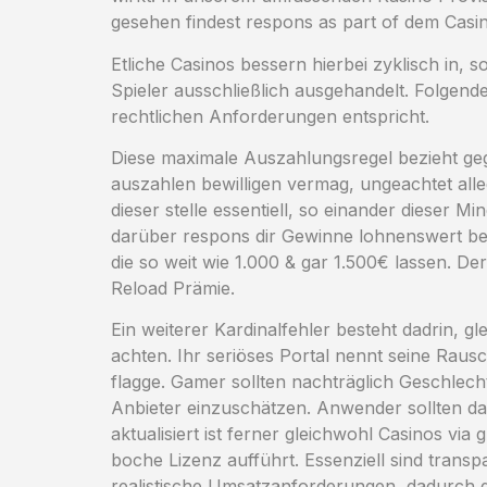
gesehen findest respons as part of dem Casino
Etliche Casinos bessern hierbei zyklisch in,
Spieler ausschließlich ausgehandelt. Folgend
rechtlichen Anforderungen entspricht.
Diese maximale Auszahlungsregel bezieht ge
auszahlen bewilligen vermag, ungeachtet alle
dieser stelle essentiell, so einander dieser
darüber respons dir Gewinne lohnenswert bewi
die so weit wie 1.000 & gar 1.500€ lassen. D
Reload Prämie.
Ein weiterer Kardinalfehler besteht dadrin, 
achten. Ihr seriöses Portal nennt seine Rau
flagge. Gamer sollten nachträglich Geschlec
Anbieter einzuschätzen. Anwender sollten dar
aktualisiert ist ferner gleichwohl Casinos vi
boche Lizenz aufführt. Essenziell sind trans
realistische Umsatzanforderungen, dadurch der