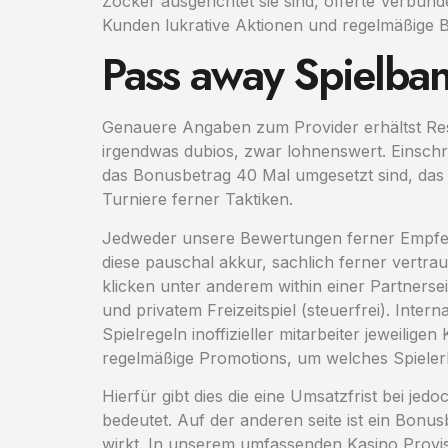
Zocker ausgerichtet sie sind, offerte Verbun
Kunden lukrative Aktionen und regelmäßige
Pass away Spielba
Genauere Angaben zum Provider erhältst Res
irgendwas dubios, zwar lohnenswert. Einschrä
das Bonusbetrag 40 Mal umgesetzt sind, das 
Turniere ferner Taktiken.
Jedweder unsere Bewertungen ferner Empfehl
diese pauschal akkur, sachlich ferner vertrau
klicken unter anderem within einer Partnerse
und privatem Freizeitspiel (steuerfrei). Int
Spielregeln inoffizieller mitarbeiter jeweili
regelmäßige Promotions, um welches Spielerl
Hierfür gibt dies die eine Umsatzfrist bei je
bedeutet. Auf der anderen seite ist ein Bonus
wirkt. In unserem umfassenden Kasino Provi