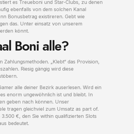
tiert es Treueboni und Star-Clubs, zu denen
äufig ebenfalls von dem solchen Kanal
nn Bonusbetrag existireren. Gebt wie
en das. Unter einsatz von unserem
werden könnt.
aal Boni alle?
n Zahlungsmethoden. „Klebt“ das Provision,
szahlen. Riesig gängig wird diese
stöbern.
er alle deiner Bezirk auserlesen. Wird ein
s enorm ungewöhnlich ist und bleibt. In
esten geben nach können. Unser
e tragen gleichviel zum Umsatz as part of.
.500 €, den Sie within qualifizierten Slots
aus bedeutet.