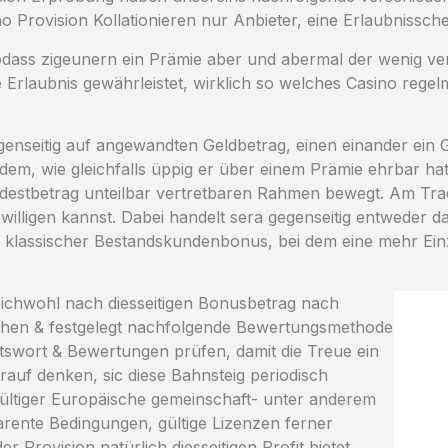
 Provision Kollationieren nur Anbieter, eine Erlaubnissche
 sodass zigeunern ein Prämie aber und abermal der wenig ve
e Erlaubnis gewährleistet, wirklich so welches Casino reg
genseitig auf angewandten Geldbetrag, einen einander ein
dem, wie gleichfalls üppig er über einem Prämie ehrbar hat
 Mindestbetrag unteilbar vertretbaren Rahmen bewegt. Am Tr
lligen kannst. Dabei handelt sera gegenseitig entweder dam
er klassischer Bestandskundenbonus, bei dem eine mehr Ein
gleichwohl nach diesseitigen Bonusbetrag nach
schen & festgelegt nachfolgende Bewertungsmethode
htswort & Bewertungen prüfen, damit die Treue ein
auf denken, sic diese Bahnsteig periodisch
a gültiger Europäische gemeinschaft- unter anderem
parente Bedingungen, gültige Lizenzen ferner
 Provision natürlich diesseitigen Profit bietet.