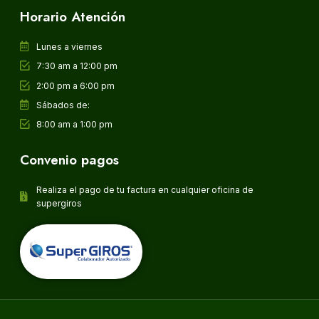
Horario Atención
Lunes a viernes
7:30 am a 12:00 pm
2:00 pm a 6:00 pm
Sábados de:
8:00 am a 1:00 pm
Convenio pagos
Realiza el pago de tu factura en cualquier oficina de
supergiros