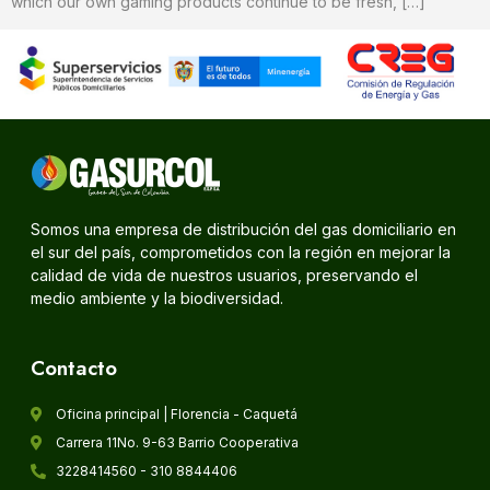
which our own gaming products continue to be fresh, […]
Somos una empresa de distribución del gas domiciliario en
el sur del país, comprometidos con la región en mejorar la
calidad de vida de nuestros usuarios, preservando el
medio ambiente y la biodiversidad.
Contacto
Oficina principal | Florencia - Caquetá
Carrera 11No. 9-63 Barrio Cooperativa
3228414560 - 310 8844406