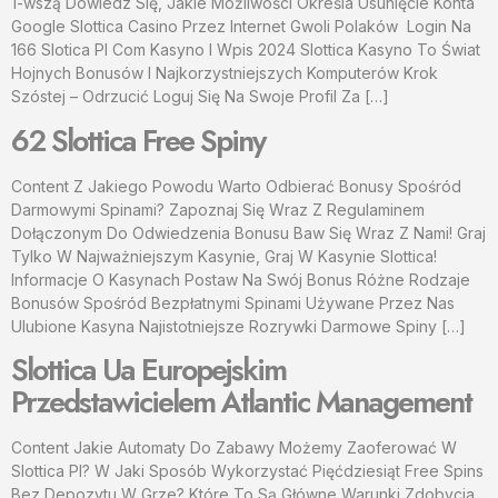
1-wszą Dowiedz Się, Jakie Możliwości Określa Usunięcie Konta
Google Slottica Casino Przez Internet Gwoli Polaków ️ Login Na
166 Slotica Pl Com Kasyno I Wpis 2024 Slottica Kasyno To Świat
Hojnych Bonusów I Najkorzystniejszych Komputerów Krok
Szóstej – Odrzucić Loguj Się Na Swoje Profil Za […]
62 Slottica Free Spiny
Content Z Jakiego Powodu Warto Odbierać Bonusy Spośród
Darmowymi Spinami? Zapoznaj Się Wraz Z Regulaminem
Dołączonym Do Odwiedzenia Bonusu Baw Się Wraz Z Nami! Graj
Tylko W Najważniejszym Kasynie, Graj W Kasynie Slottica!
Informacje O Kasynach Postaw Na Swój Bonus Różne Rodzaje
Bonusów Spośród Bezpłatnymi Spinami Używane Przez Nas
Ulubione Kasyna Najistotniejsze Rozrywki Darmowe Spiny […]
Slottica Ua Europejskim
Przedstawicielem Atlantic Management
Content Jakie Automaty Do Zabawy Możemy Zaoferować W
Slottica Pl? W Jaki Sposób Wykorzystać Pięćdziesiąt Free Spins
Bez Depozytu W Grze? Które To Są Główne Warunki Zdobycia