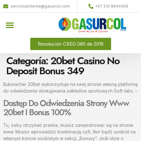
servicioalcliente@gasurcol.com
+57 310 8844406
Resolución CREG 080 de 2019
Categoría:
20bet Casino No
Deposit Bonus 349
Bukmacher 20Bet wykorzystuje na swej stronie własną platformę
do odwiedzenia obsługiwania zakładów sportowych Soft-labs. –
Dostęp Do Odwiedzenia Strony Www
20bet I Bonus 100%
Tu, żeby otrzymać premia, musisz zarejestrować się na stronie
www. Musisz wprowadzić kombinację cyfr, liter bądź symboli na
własnym koncie osobistym w sekcji „Bonusy”. Jeśli idzie o