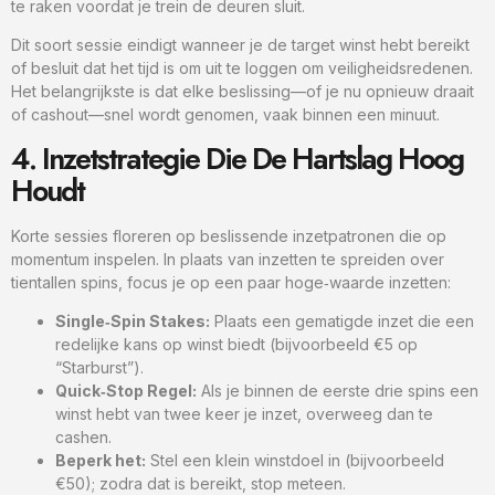
te raken voordat je trein de deuren sluit.
Dit soort sessie eindigt wanneer je de target winst hebt bereikt
of besluit dat het tijd is om uit te loggen om veiligheidsredenen.
Het belangrijkste is dat elke beslissing—of je nu opnieuw draait
of cashout—snel wordt genomen, vaak binnen een minuut.
4. Inzetstrategie Die De Hartslag Hoog
Houdt
Korte sessies floreren op beslissende inzetpatronen die op
momentum inspelen. In plaats van inzetten te spreiden over
tientallen spins, focus je op een paar hoge‑waarde inzetten:
Single‑Spin Stakes:
Plaats een gematigde inzet die een
redelijke kans op winst biedt (bijvoorbeeld €5 op
“Starburst”).
Quick‑Stop Regel:
Als je binnen de eerste drie spins een
winst hebt van twee keer je inzet, overweeg dan te
cashen.
Beperk het:
Stel een klein winstdoel in (bijvoorbeeld
€50); zodra dat is bereikt, stop meteen.