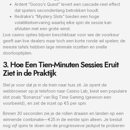
Ardent “Gonzo’s Quest” levert een cascade‑reel effect
dat spelers secondenlang betrokken houdt.
Redrake’s “Mystery Slots” bieden een hoge
volatiliteitservaring waarbij elke spin de sessie kan
afsluiten met een grote winst.
Live casino opties blijven beschikbaar voor wie de voorkeur
geeft aan live dealers maar toch een korte ronde wil spelen; de
meeste tafels hebben lage minimale inzetten en snelle
doorlooptijden.
3. Hoe Een Tien‑Minuten Sessies Eruit
Ziet in de Praktijk
Stel je voor dat je in de trein naar huis zit. Je opent de
webbrowser op je telefoon naar Casino Lab, kiest een populaire
slot zoals “Bonanza” van Big Time Gaming (gewoon een
voorbeeld), en zet de inzet op €5 per spin.
Binnen 30 seconden zie je de rollen draaien en landen op een
winnende combinatie—€25 in de eerste spin alleen. Je besluit
nog vijf spins te doen om de progressieve jackpot te proberen