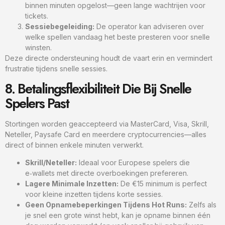
binnen minuten opgelost—geen lange wachtrijen voor
tickets.
Sessiebegeleiding:
De operator kan adviseren over
welke spellen vandaag het beste presteren voor snelle
winsten.
Deze directe ondersteuning houdt de vaart erin en vermindert
frustratie tijdens snelle sessies.
8. Betalingsflexibiliteit Die Bij Snelle
Spelers Past
Stortingen worden geaccepteerd via MasterCard, Visa, Skrill,
Neteller, Paysafe Card en meerdere cryptocurrencies—alles
direct of binnen enkele minuten verwerkt.
Skrill/Neteller:
Ideaal voor Europese spelers die
e‑wallets met directe overboekingen prefereren.
Lagere Minimale Inzetten:
De €15 minimum is perfect
voor kleine inzetten tijdens korte sessies.
Geen Opnamebeperkingen Tijdens Hot Runs:
Zelfs als
je snel een grote winst hebt, kan je opname binnen één