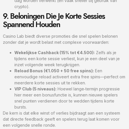
dag worden verwerkt (en vaak sneller bij gebruik van
crypto).
9. Beloningen Die Je Korte Sessies
Spannend Houden
Casino Lab biedt diverse promoties die snel spelen belonen
zonder dat je wordt belast met complexe voorwaarden:
Wekelijkse Cashback (15% tot €4.500):
Zelfs als je
tijdens een korte sessie verliest, kun je een deel van je
inzet volgende week terugkrijgen.
Reload Bonus (€1.050 + 50 free spins):
Een
eenvoudige reload activeert extra free spins—perfect om
meerdere korte sessies uit te rekken.
VIP Club (5 niveaus):
Hoewel lange‑termijn progressie
hier meer een bonusfunctie is, kunnen nieuwe spelers
snel punten verdienen door te wedden tijdens korte
bursts.
De kern is dat elke winst of verlies bijdraagt aan een systeem
dat directe feedback geeft en spelers terug laat komen voor
een volgende snelle ronde.