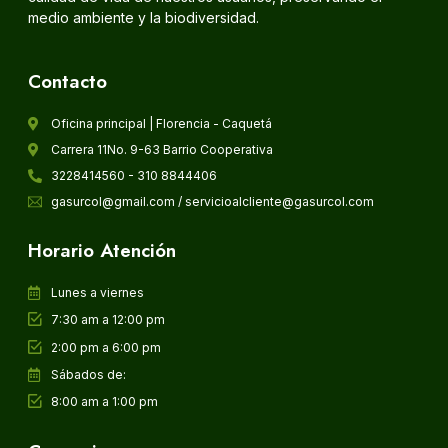
medio ambiente y la biodiversidad.
Contacto
Oficina principal | Florencia - Caquetá
Carrera 11No. 9-63 Barrio Cooperativa
3228414560 - 310 8844406
gasurcol@gmail.com / servicioalcliente@gasurcol.com
Horario Atención
Lunes a viernes
7:30 am a 12:00 pm
2:00 pm a 6:00 pm
Sábados de:
8:00 am a 1:00 pm